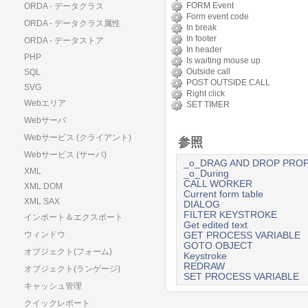
FORM Event
ORDA - データクラス
Form event code
ORDA - データクラス属性
In break
In footer
ORDA - データストア
In header
PHP
Is waiting mouse up
Outside call
SQL
POST OUTSIDE CALL
SVG
Right click
Webエリア
SET TIMER
Webサーバ
Webサービス (クライアント)
参照
Webサービス (サーバ)
_o_DRAG AND DROP PROP
XML
_o_During
CALL WORKER
XML DOM
Current form table
XML SAX
DIALOG
FILTER KEYSTROKE
インポート＆エクスポート
Get edited text
ウィンドウ
GET PROCESS VARIABLE
GOTO OBJECT
オブジェクト(フォーム)
Keystroke
REDRAW
オブジェクト(ランゲージ)
SET PROCESS VARIABLE
キャッシュ管理
クイックレポート