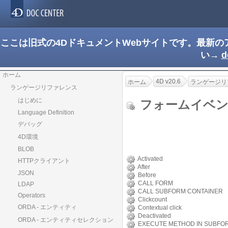
ここは旧式の4DドキュメントWebサイトです。最新
い→
d
ホーム
4D v20.6
ホーム
ランゲージリ
ランゲージリファレンス
はじめに
フォームイベ
Language Definition
デバッグ
4D環境
BLOB
Activated
HTTPクライアント
After
JSON
Before
CALL FORM
LDAP
CALL SUBFORM CONTAINER
Operators
Clickcount
ORDA - エンティティ
Contextual click
Deactivated
ORDA - エンティティセレクション
EXECUTE METHOD IN SUBFO