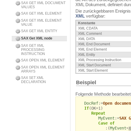
SAX GET XML DOCUMENT
XML Dokument, definiert du
VALUES
Die zurückgebbaren Ereignis
SAX GET XML ELEMENT
XML
verfügbar:
SAX GET XML ELEMENT
Konstante
VALUE
XML CDATA
SAX GET XML ENTITY
XML Comment
SAX Get XML node
XML DATA
XML End Document
SAX GET XML
XML End Element
PROCESSING
INSTRUCTION
XML Entity
XML Processing Instruction
SAX OPEN XML ELEMENT
XML Start Document
SAX OPEN XML ELEMENT
XML Start Element
ARRAYS
SAX SET XML
Beispiel
DECLARATION
Folgende Methode bearbeitet 
DocRef
:=
Open documen
If
(OK=1)
Repeat
MyEvent
:=
SAX G
Case of
:(
MyEvent
=
X