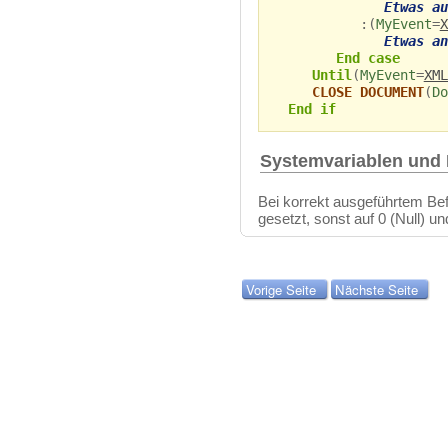
Etwas au
:(
MyEvent
=
X
Etwas an
End case
Until
(
MyEvent
=
XML
CLOSE DOCUMENT
(
Do
End if
Systemvariablen und
Bei korrekt ausgeführtem Bef
gesetzt, sonst auf 0 (Null) u
Vorige Seite
Nächste Seite