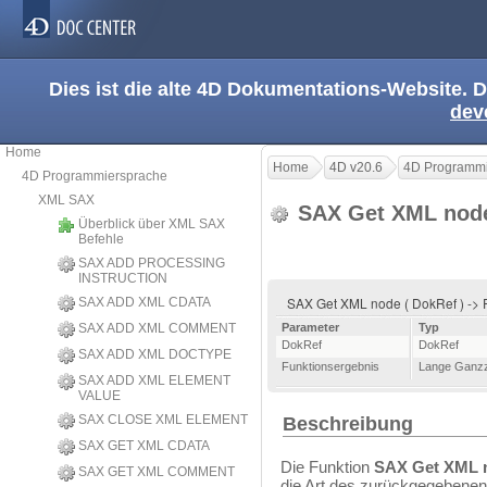
Dies ist die alte 4D Dokumentations-Website. D
dev
Home
Home
4D v20.6
4D Programmi
4D Programmiersprache
XML SAX
SAX Get XML no
Überblick über XML SAX
Befehle
SAX ADD PROCESSING
INSTRUCTION
SAX Get XML node ( DokRef ) -> 
SAX ADD XML CDATA
SAX ADD XML COMMENT
Parameter
Typ
DokRef
DokRef
SAX ADD XML DOCTYPE
Funktionsergebnis
Lange Ganzz
SAX ADD XML ELEMENT
VALUE
SAX CLOSE XML ELEMENT
Beschreibung
SAX GET XML CDATA
Die Funktion
SAX Get XML 
SAX GET XML COMMENT
die Art des zurückgegebenen