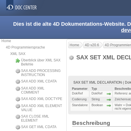
Dies ist die alte 4D Dokumentations-Website. D
dev
Home
Home
4D v20.6
4D Programmier
4D Programmiersprache
XML SAX
SAX SET XML DEC
Überblick über XML SAX
Befehle
SAX ADD PROCESSING
INSTRUCTION
SAX ADD XML CDATA
SAX SET XML DECLARATION ( DokRef
SAX ADD XML
Parameter
Typ
Beschreib
COMMENT
DokRef
DokRef
Referenz a
SAX ADD XML DOCTYPE
Codierung
String
Zeichensat
Standalone
Boolean
Wahr = Doku
SAX ADD XML ELEMENT
nicht eigen
VALUE
SAX CLOSE XML
ELEMENT
Beschreibung
SAX GET XML CDATA