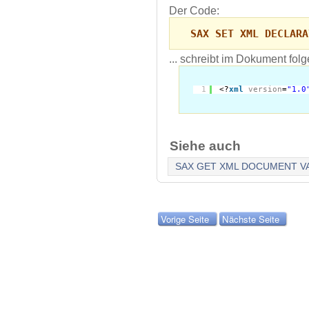
Der Code:
SAX SET XML DECLARA
... schreibt im Dokument folg
1
<?
xml
version
=
"1.0
Siehe auch
SAX GET XML DOCUMENT V
Vorige Seite
Nächste Seite