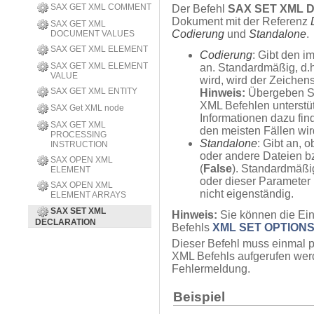
SAX GET XML COMMENT
Der Befehl
SAX SET XML 
Dokument mit der Referenz
SAX GET XML
Codierung
und
Standalone
.
DOCUMENT VALUES
SAX GET XML ELEMENT
Codierung
: Gibt den 
SAX GET XML ELEMENT
an. Standardmäßig, d.h
VALUE
wird, wird der Zeichen
SAX GET XML ENTITY
Hinweis:
Übergeben Si
XML Befehlen unterstüt
SAX Get XML node
Informationen dazu fin
SAX GET XML
den meisten Fällen wi
PROCESSING
Standalone
: Gibt an, 
INSTRUCTION
oder andere Dateien b
SAX OPEN XML
(
False
). Standardmäßig
ELEMENT
oder dieser Parameter 
SAX OPEN XML
nicht eigenständig.
ELEMENT ARRAYS
SAX SET XML
Hinweis:
Sie können die Ei
DECLARATION
Befehls
XML SET OPTION
Dieser Befehl muss einmal 
XML Befehls aufgerufen werd
Fehlermeldung.
Beispiel