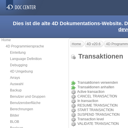
Dies ist die alte 4D Dokumentations-Website. D
dev
Home
Home
4D v20.6
4D Programmi
4D Programmiersprache
Einleitung
Transaktione
Language Definition
Debugging
4D Umgebung
Arrays
Transaktionen verwenden
Auswahl
Transaktionen anhalten
Backup
Active transaction
CANCEL TRANSACTION
Benutzer und Gruppen
In transaction
Benutzeroberfläche
RESUME TRANSACTION
Berechnungen
START TRANSACTION
SUSPEND TRANSACTION
Bilder
Transaction level
BLOB
VALIDATE TRANSACTION