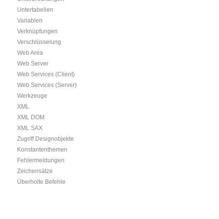
Untertabellen
Variablen
Verknüpfungen
Verschlüsselung
Web Area
Web Server
Web Services (Client)
Web Services (Server)
Werkzeuge
XML
XML DOM
XML SAX
Zugriff Designobjekte
Konstantenthemen
Fehlermeldungen
Zeichensätze
Überholte Befehle