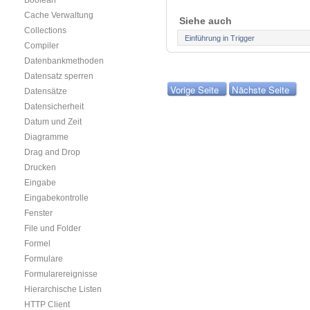
Boolean
Cache Verwaltung
Siehe auch
Collections
Einführung in Trigger
Compiler
Datenbankmethoden
Datensatz sperren
Vorige Seite
Nächste Seite
Datensätze
Datensicherheit
Datum und Zeit
Diagramme
Drag and Drop
Drucken
Eingabe
Eingabekontrolle
Fenster
File und Folder
Formel
Formulare
Formularereignisse
Hierarchische Listen
HTTP Client