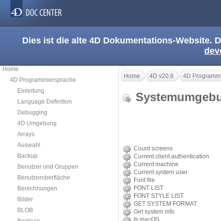
Dies ist die alte 4D Dokumentations-Website. D
dev
Home
Home
4D v20.6
4D Programmi
4D Programmiersprache
Einleitung
Systemumge
Language Definition
Debugging
4D Umgebung
Arrays
Auswahl
Count screens
Backup
Current client authentication
Current machine
Benutzer und Gruppen
Current system user
Benutzeroberfläche
Font file
FONT LIST
Berechnungen
FONT STYLE LIST
Bilder
GET SYSTEM FORMAT
BLOB
Get system info
Is macOS