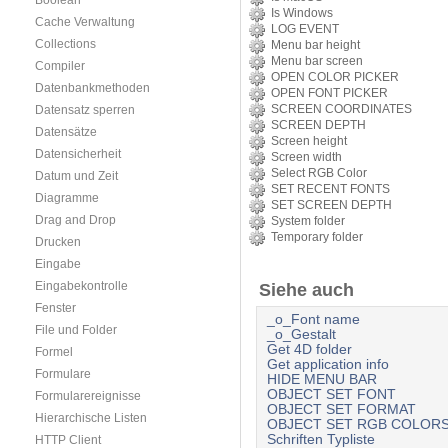
Boolean
Is Windows
Cache Verwaltung
LOG EVENT
Collections
Menu bar height
Menu bar screen
Compiler
OPEN COLOR PICKER
Datenbankmethoden
OPEN FONT PICKER
SCREEN COORDINATES
Datensatz sperren
SCREEN DEPTH
Datensätze
Screen height
Datensicherheit
Screen width
Select RGB Color
Datum und Zeit
SET RECENT FONTS
Diagramme
SET SCREEN DEPTH
Drag and Drop
System folder
Temporary folder
Drucken
Eingabe
Eingabekontrolle
Siehe auch
Fenster
_o_Font name
File und Folder
_o_Gestalt
Get 4D folder
Formel
Get application info
Formulare
HIDE MENU BAR
OBJECT SET FONT
Formularereignisse
OBJECT SET FORMAT
Hierarchische Listen
OBJECT SET RGB COLOR
Schriften Typliste
HTTP Client