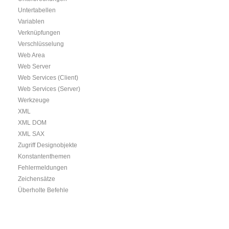
Untertabellen
Variablen
Verknüpfungen
Verschlüsselung
Web Area
Web Server
Web Services (Client)
Web Services (Server)
Werkzeuge
XML
XML DOM
XML SAX
Zugriff Designobjekte
Konstantenthemen
Fehlermeldungen
Zeichensätze
Überholte Befehle