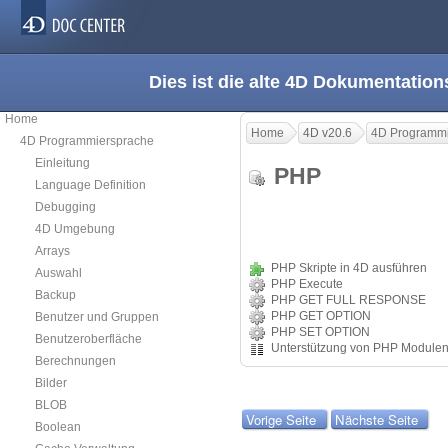
Dies ist die alte 4D Dokumentation
Home
Home
4D v20.6
4D Programmi
4D Programmiersprache
Einleitung
PHP
Language Definition
Debugging
4D Umgebung
Arrays
PHP Skripte in 4D ausführen
Auswahl
PHP Execute
Backup
PHP GET FULL RESPONSE
PHP GET OPTION
Benutzer und Gruppen
PHP SET OPTION
Benutzeroberfläche
Unterstützung von PHP Module
Berechnungen
Bilder
BLOB
Vorige Seite
Nächste Seite
Boolean