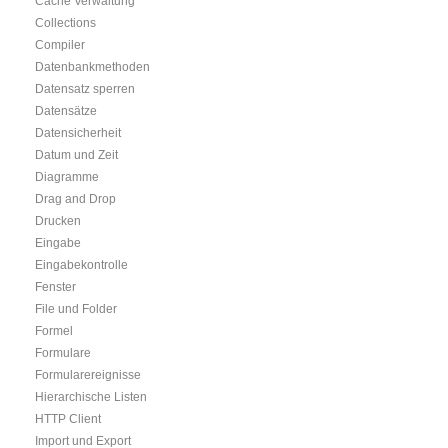
Cache Verwaltung
Collections
Compiler
Datenbankmethoden
Datensatz sperren
Datensätze
Datensicherheit
Datum und Zeit
Diagramme
Drag and Drop
Drucken
Eingabe
Eingabekontrolle
Fenster
File und Folder
Formel
Formulare
Formularereignisse
Hierarchische Listen
HTTP Client
Import und Export