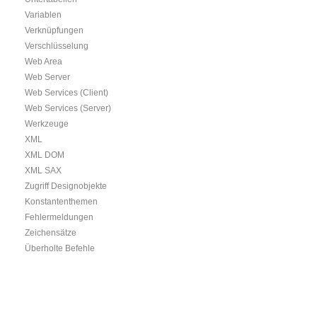
Variablen
Verknüpfungen
Verschlüsselung
Web Area
Web Server
Web Services (Client)
Web Services (Server)
Werkzeuge
XML
XML DOM
XML SAX
Zugriff Designobjekte
Konstantenthemen
Fehlermeldungen
Zeichensätze
Überholte Befehle