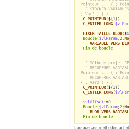
Pointeur ... { ; Poin
` STOCKER VARIABLES
; Var2 } } )
C_POINTEUR
(
$
{1})
C_ENTIER LONG
(
$vlPar
FIXER TAILLE BLOB
(
$1
Boucle
(
$vlParam
;2;
No
VARIABLE VERS BLO
Fin de boucle
` Méthode projet RE
` RECUPERER VARIABL
Pointeur ... { ; Poin
` RECUPERER VARIABL
{ ; Var2 } } )
C_POINTEUR
(
$
{1})
C_ENTIER LONG
(
$vlPar
$vlOffset
:=0
Boucle
(
$vlParam
;2;
No
BLOB VERS VARIABL
Fin de boucle
Lorsque ces méthodes ont été