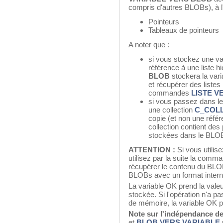
compris d'autres BLOBs), à l
Pointeurs
Tableaux de pointeurs
A noter que :
si vous stockez une var
référence à une liste hi
BLOB
stockera la vari
et récupérer des listes
commandes
LISTE V
si vous passez dans l
une collection
C_COL
copie (et non une référ
collection contient des
stockées dans le BLOB
ATTENTION :
Si vous utilis
utilisez par la suite la com
récupérer le contenu du BLOB
BLOBs avec un format intern
La variable OK prend la valeu
stockée. Si l'opération n'a p
de mémoire, la variable OK pr
Note sur l'indépendance de
et
BLOB VERS VARIABLE