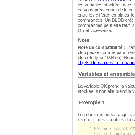
les variables stockées dans
de vous préoccuper de la con
entre les différentes plates-f
commandes. Un BLOB créé s
commandes peut être réutili
OS et vice-versa.
Note
Note de compatibilité :
Etan
blob passé comme paramètre,
blob (de type 4D.Blob). Repo
objets blobs à des comman
Variables et ensembl
La variable OK prend la valeu
stockée, sinon elle prend la v
Exemple 1
Les deux méthodes projet su
récupérer des variables dan
` Méthode projet ST
` STOCKER VARIABLES