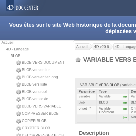
Vous êtes sur le site Web historique de la doc
déplacées 
Accueil
Accueil
4D v20.6
4D - Langag
4D - Langage
BLOB
VARIABLE VERS
BLOB VERS DOCUMENT
BLOB vers entier
BLOB vers entier long
VARIABLE VERS BLOB ( variable ; bl
BLOB vers liste
BLOB vers reel
Paramètre
Type
Des
variable
Variable
Var
BLOB vers texte
blob
BLOB
BLO
BLOB VERS VARIABLE
offset | *
Variable
,
Off
Opérateur
la 
COMPRESSER BLOB
Nou
COPIER BLOB
CRYPTER BLOB
Description
DECOMPRESSER BLOB