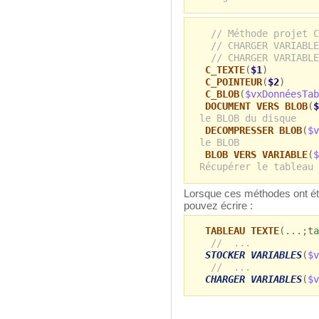
// Méthode projet C
// CHARGER VARIABLE
// CHARGER VARIABLE
C_TEXTE
(
$1
)
C_POINTEUR
(
$2
)
C_BLOB
(
$vxDonnéesTab
DOCUMENT VERS BLOB
(
$
le BLOB du disque
DECOMPRESSER BLOB
(
$v
le BLOB
BLOB VERS VARIABLE
(
$
Récupérer le tableau 
Lorsque ces méthodes ont été
pouvez écrire :
TABLEAU TEXTE
(
.
.
.
;
ta
// ...
STOCKER VARIABLES
(
$v
// ...
CHARGER VARIABLES
(
$v