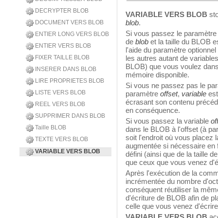
DECRYPTER BLOB
VARIABLE VERS BLOB
sto
blob
.
DOCUMENT VERS BLOB
Si vous passez le paramètre 
ENTIER LONG VERS BLOB
de
blob
et la taille du BLOB 
ENTIER VERS BLOB
l'aide du paramètre optionnel
FIXER TAILLE BLOB
les autres autant de variable
BLOB) que vous voulez dans u
INSERER DANS BLOB
mémoire disponible.
LIRE PROPRIETES BLOB
Si vous ne passez pas le pa
LISTE VERS BLOB
paramètre
offset
,
variable
est
écrasant son contenu précéd
REEL VERS BLOB
en conséquence.
SUPPRIMER DANS BLOB
Si vous passez la variable
of
Taille BLOB
dans le BLOB à l'offset (à par
soit l'endroit où vous placez 
TEXTE VERS BLOB
augmentée si nécessaire en 
VARIABLE VERS BLOB
défini (ainsi que de la taille d
que ceux que vous venez d'écri
Après l'exécution de la com
incrémentée du nombre d'octe
conséquent réutiliser la mê
d'écriture de BLOB afin de pla
celle que vous venez d'écrire
VARIABLE VERS BLOB
ac