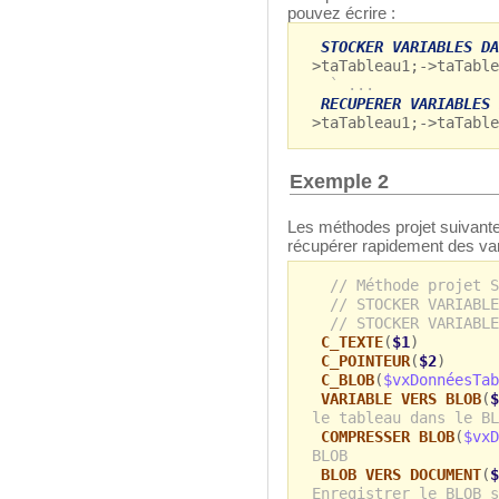
pouvez écrire :
STOCKER VARIABLES DA
>taTableau1;->taTable
` ...
RECUPERER VARIABLES 
>taTableau1;->taTable
Exemple 2
Les méthodes projet suivante
récupérer rapidement des var
// Méthode projet S
// STOCKER VARIABLE
// STOCKER VARIABLE
C_TEXTE
(
$1
)
C_POINTEUR
(
$2
)
C_BLOB
(
$vxDonnéesTab
VARIABLE VERS BLOB
(
$
le tableau dans le BL
COMPRESSER BLOB
(
$vxD
BLOB
BLOB VERS DOCUMENT
(
$
Enregistrer le BLOB s