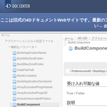
ここは旧式の4DドキュメントWebサイトです。最新
い→
d
ホーム
4D v20
ホーム
アプリケー
アプリケーションビルド設定ファイル
BuildComponent
一般的なパラメーター
BuildCompon
BuildApplicationName
BuildWinDestFolder
BuildMacDestFolder
DataFilePath
/ Preferences4D / BuildApp
BuildCompiled
BuildApplicationSerialized
受け入れ可能な値
ArrayExcludedPluginName
ArrayExcludedPluginID
True / False
IncludeAssociatedFolders
説明
BuildComponent