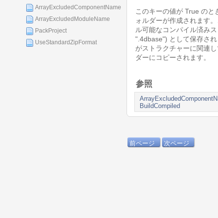
ArrayExcludedComponentName
このキーの値が True のとき
ArrayExcludedModuleName
ォルダーが作成されます。
ル可能なコンパイル済みス
PackProject
".4dbase") として保存され
UseStandardZipFormat
がストラクチャーに関連してい
ダーにコピーされます。
参照
ArrayExcludedComponent
BuildCompiled
前ページ
次ページ