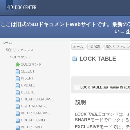
ここは旧式の4DドキュメントWebサイトです。最新
い→
d
ホーム
4D v20
ホーム
SQLリファレ
SQLリファレンス
SQLコマンド
LOCK TABLE
SQLコマンド
SELECT
INSERT
UPDATE
LOCK TABLE
sql_name
IN
{
EX
DELETE
CREATE DATABASE
説明
USE DATABASE
ALTER DATABASE
LOCK TABLE
コマンドは、
s
SHARE
モードでロックする
CREATE TABLE
EXCLUSIVE
モードでは、テ
ALTER TABLE