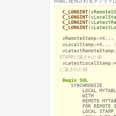
同期に使用されるメソッドは
C_LONGINT
(
vRemoteS
C_LONGINT
(
vLocalSt
C_LONGINT
(
vLatestR
C_LONGINT
(
vLatestL
vRemoteStamp:=X..
vLocalStamp:=X...
vLatestRemoteStamp
STAMPに返された値
vLatestLocalStamp:
に返された値
Begin SQL
SYNCHRONIZE
LOCAL MYTABLE 
WITH
REMOTE MYTABLE
FOR REMOTE STAM
LOCAL STAMP :v