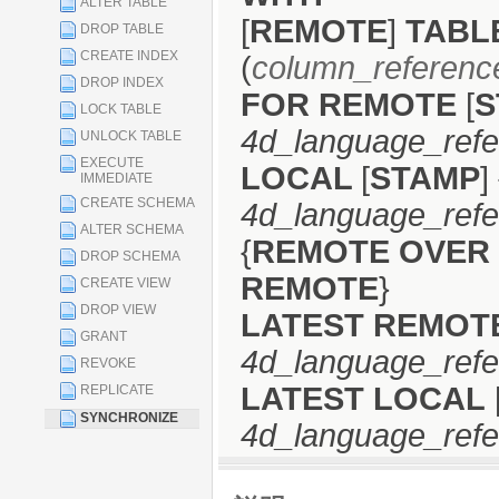
ALTER TABLE
[
REMOTE
]
TABL
DROP TABLE
CREATE INDEX
(
column_referenc
DROP INDEX
FOR REMOTE
[
S
LOCK TABLE
4d_language_ref
UNLOCK TABLE
EXECUTE
LOCAL
[
STAMP
]
IMMEDIATE
CREATE SCHEMA
4d_language_ref
ALTER SCHEMA
{
REMOTE OVER
DROP SCHEMA
REMOTE
}
CREATE VIEW
DROP VIEW
LATEST REMOT
GRANT
4d_language_ref
REVOKE
LATEST LOCAL
REPLICATE
SYNCHRONIZE
4d_language_ref