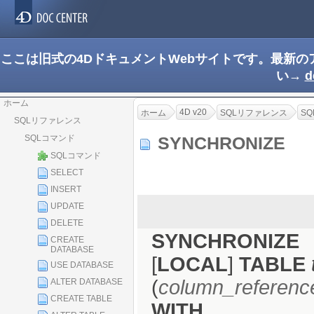
ここは旧式の4DドキュメントWebサイトです。最新
い→
d
ホーム
4D v20
ホーム
SQLリファレンス
S
SQLリファレンス
SQLコマンド
SYNCHRONIZE
SQLコマンド
SELECT
INSERT
UPDATE
DELETE
SYNCHRONIZE
CREATE
DATABASE
[
LOCAL
]
TABLE
USE DATABASE
(
column_referenc
ALTER DATABASE
CREATE TABLE
WITH