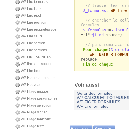
WP Lire formules
// trouver les form
WP Lire liens
$_formulas
:=
WP Lire 
WP Lire pied
// chercher la coll
WP Lire position
formules
WP Lire proprietes vue
$_formulas
:=
$_formul
=:1";
$find
.source)
WP Lire sauts
WP Lire section
// puis remplacer c
Pour chaque
(
$formula
WP Lire sections
WP INSERER FORMUL
WP LIRE SIGNETS
replace)
Fin de chaque
WP lire sous section
WP Lire texte
WP Nombre de pages
Voir aussi
WP Nouveau
WP Plage images
Gérer des formules
WP CALCULER FORMULE
WP Plage paragraphes
WP FIGER FORMULES
WP Plage selection
WP Lire formules
WP Plage signet
WP Plage tableaux
WP Plage texte
Page préc.
Page suiv.