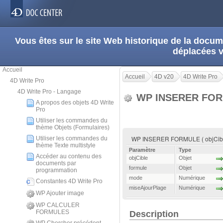
Vous êtes sur le site Web historique de la doc
déplacées 
Accueil
Accueil
4D v20
4D Write Pro
4D Write Pro
4D Write Pro - Langage
WP INSERER FO
A propos des objets 4D Write
Pro
Utiliser les commandes du
thème Objets (Formulaires)
WP INSERER FORMULE ( objCible 
Utiliser les commandes du
thème Texte multistyle
Paramètre
Type
Accéder au contenu des
objCible
Objet
documents par
formule
Objet
programmation
mode
Numérique
Constantes 4D Write Pro
miseAjourPlage
Numérique
WP Ajouter image
WP CALCULER
FORMULES
Description