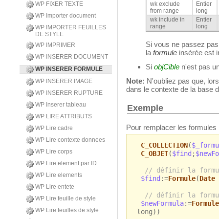
WP FIXER TEXTE
wk exclude
Entier
from range
long
WP Importer document
wk include in
Entier
range
long
WP IMPORTER FEUILLES
DE STYLE
Si vous ne passez pa
WP IMPRIMER
la
formule
insérée est i
WP INSERER DOCUMENT
Si
objCible
n'est pas u
WP INSERER FORMULE
Note:
N'oubliez pas que, lorsq
WP INSERER IMAGE
dans le contexte de la base 
WP INSERER RUPTURE
WP Inserer tableau
Exemple
WP LIRE ATTRIBUTS
Pour remplacer les formules 
WP Lire cadre
WP Lire contexte donnees
C_COLLECTION
(
$_formu
WP Lire corps
C_OBJET
(
$find
;
$newFo
WP Lire element par ID
// définir la formu
WP Lire elements
$find
:=
Formule
(
Date 
WP Lire entete
// définir la formu
WP Lire feuille de style
$newFormula
:=
Formule
WP Lire feuilles de style
long))