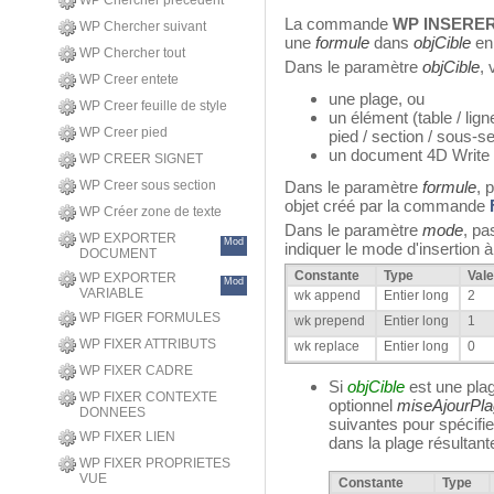
WP Chercher précédent
La commande
WP INSERE
WP Chercher suivant
une
formule
dans
objCible
en
WP Chercher tout
Dans le paramètre
objCible
,
WP Creer entete
une plage, ou
WP Creer feuille de style
un élément (table / ligne
WP Creer pied
pied / section / sous-se
un document 4D Write 
WP CREER SIGNET
WP Creer sous section
Dans le paramètre
formule
, 
objet créé par la commande
WP Créer zone de texte
Dans le paramètre
mode
, pa
WP EXPORTER
Mod
indiquer le mode d'insertion à u
DOCUMENT
Constante
Type
Vale
WP EXPORTER
Mod
VARIABLE
wk append
Entier long
2
WP FIGER FORMULES
wk prepend
Entier long
1
WP FIXER ATTRIBUTS
wk replace
Entier long
0
WP FIXER CADRE
Si
objCible
est une pla
WP FIXER CONTEXTE
optionnel
miseAjourPl
DONNEES
suivantes pour spécifie
WP FIXER LIEN
dans la plage résultant
WP FIXER PROPRIETES
VUE
Constante
Type