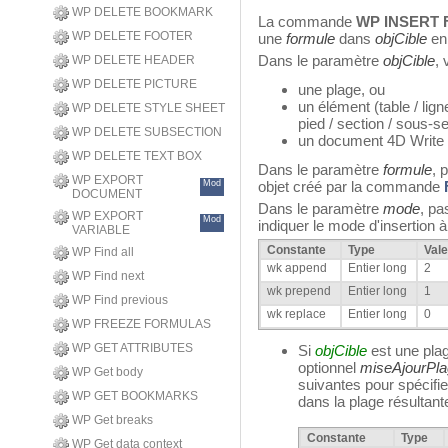
WP DELETE BOOKMARK
La commande
WP INSERT
WP DELETE FOOTER
une
formule
dans
objCible
en
Dans le paramètre
objCible
,
WP DELETE HEADER
WP DELETE PICTURE
une plage, ou
un élément (table / ligne
WP DELETE STYLE SHEET
pied / section / sous-se
WP DELETE SUBSECTION
un document 4D Write 
WP DELETE TEXT BOX
Dans le paramètre
formule
, 
WP EXPORT
Mod
objet créé par la commande
DOCUMENT
Dans le paramètre
mode
, pa
WP EXPORT
Mod
indiquer le mode d'insertion à u
VARIABLE
Constante
Type
Vale
WP Find all
wk append
Entier long
2
WP Find next
wk prepend
Entier long
1
WP Find previous
wk replace
Entier long
0
WP FREEZE FORMULAS
WP GET ATTRIBUTES
Si
objCible
est une pla
optionnel
miseAjourPl
WP Get body
suivantes pour spécifie
WP GET BOOKMARKS
dans la plage résultant
WP Get breaks
Constante
Type
WP Get data context