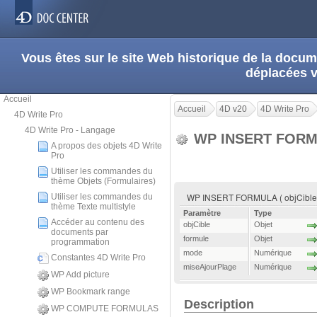
Vous êtes sur le site Web historique de la doc
déplacées 
Accueil
Accueil
4D v20
4D Write Pro
4D Write Pro
4D Write Pro - Langage
WP INSERT FOR
A propos des objets 4D Write
Pro
Utiliser les commandes du
thème Objets (Formulaires)
WP INSERT FORMULA ( objCible ; 
Utiliser les commandes du
thème Texte multistyle
Paramètre
Type
Accéder au contenu des
objCible
Objet
documents par
formule
Objet
programmation
mode
Numérique
Constantes 4D Write Pro
miseAjourPlage
Numérique
WP Add picture
WP Bookmark range
Description
WP COMPUTE FORMULAS