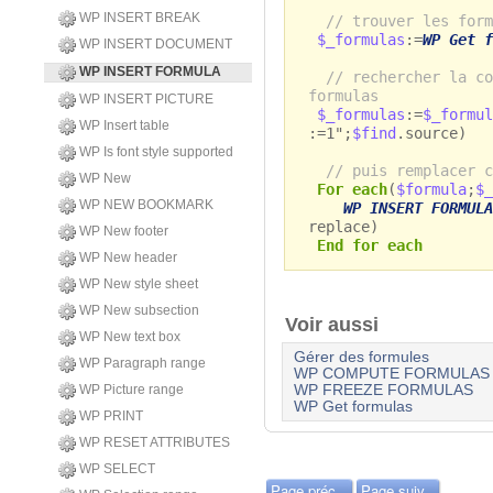
WP INSERT BREAK
// trouver les form
$_formulas
:=
WP Get f
WP INSERT DOCUMENT
WP INSERT FORMULA
// rechercher la co
formulas
WP INSERT PICTURE
$_formulas
:=
$_formul
WP Insert table
:=1";
$find
.source)
WP Is font style supported
// puis remplacer c
WP New
For each
(
$formula
;
$_
WP NEW BOOKMARK
WP INSERT FORMULA
replace)
WP New footer
End for each
WP New header
WP New style sheet
WP New subsection
Voir aussi
WP New text box
Gérer des formules
WP Paragraph range
WP COMPUTE FORMULAS
WP Picture range
WP FREEZE FORMULAS
WP Get formulas
WP PRINT
WP RESET ATTRIBUTES
WP SELECT
Page préc.
Page suiv.