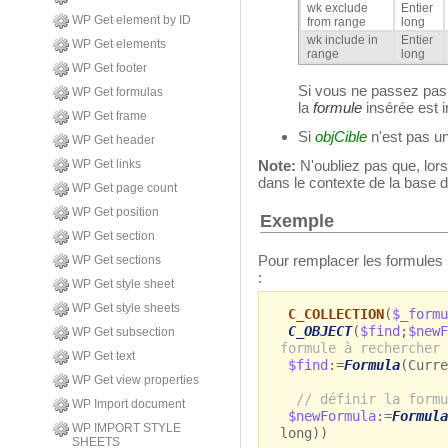
wk exclude
Entier
WP Get element by ID
from range
long
wk include in
Entier
WP Get elements
range
long
WP Get footer
Si vous ne passez pa
WP Get formulas
la
formule
insérée est i
WP Get frame
Si
objCible
n'est pas u
WP Get header
WP Get links
Note:
N'oubliez pas que, lorsq
dans le contexte de la base 
WP Get page count
WP Get position
Exemple
WP Get section
Pour remplacer les formules
WP Get sections
:
WP Get style sheet
WP Get style sheets
C_COLLECTION
(
$_formu
C_OBJECT
(
$find
;
$newF
WP Get subsection
formule à rechercher
WP Get text
$find
:=
Formula
(Curre
WP Get view properties
// définir la formu
WP Import document
$newFormula
:=
Formula
WP IMPORT STYLE
long))
SHEETS