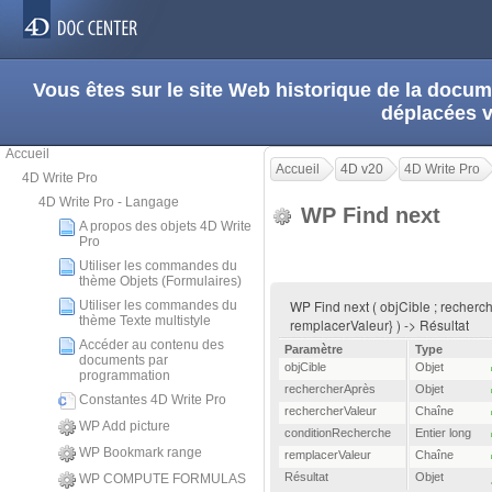
Vous êtes sur le site Web historique de la doc
déplacées 
Accueil
Accueil
4D v20
4D Write Pro
4D Write Pro
4D Write Pro - Langage
WP Find next
A propos des objets 4D Write
Pro
Utiliser les commandes du
thème Objets (Formulaires)
WP Find next ( objCible ; recherc
Utiliser les commandes du
thème Texte multistyle
remplacerValeur} ) -> Résultat
Accéder au contenu des
Paramètre
Type
documents par
objCible
Objet
programmation
rechercherAprès
Objet
Constantes 4D Write Pro
rechercherValeur
Chaîne
WP Add picture
conditionRecherche
Entier long
WP Bookmark range
remplacerValeur
Chaîne
Résultat
Objet
WP COMPUTE FORMULAS