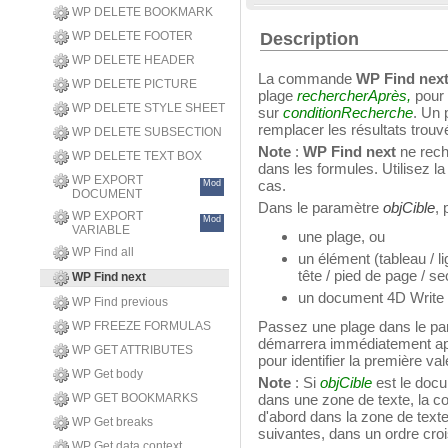
WP DELETE BOOKMARK
WP DELETE FOOTER
Description
WP DELETE HEADER
La commande
WP Find nex
WP DELETE PICTURE
plage
rechercherAprès,
pour 
WP DELETE STYLE SHEET
sur
conditionRecherche
. Un 
remplacer les résultats trouv
WP DELETE SUBSECTION
Note
:
WP Find next
ne rech
WP DELETE TEXT BOX
dans les formules. Utilisez
WP EXPORT
cas.
Mod
DOCUMENT
Dans le paramètre
objCible
, 
WP EXPORT
Mod
VARIABLE
une plage, ou
WP Find all
un élément (tableau / li
tête / pied de page / se
WP Find next
un document 4D Write
WP Find previous
Passez une plage dans le p
WP FREEZE FORMULAS
démarrera immédiatement apr
WP GET ATTRIBUTES
pour identifier la première va
WP Get body
Note
: Si
objCible
est le doc
WP GET BOOKMARKS
dans une zone de texte, la 
d'abord dans la zone de texte
WP Get breaks
suivantes, dans un ordre croi
WP Get data context