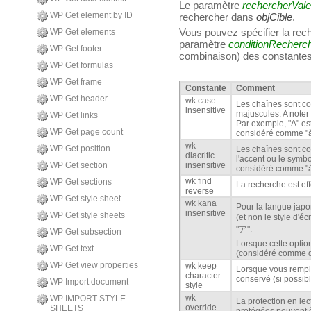
Le paramètre
rechercherVal
WP Get element by ID
rechercher dans
objCible
.
Vous pouvez spécifier la rech
WP Get elements
paramètre
conditionRecherc
WP Get footer
combinaison) des constantes
WP Get formulas
WP Get frame
Constante
Comment
WP Get header
wk case
Les chaînes sont co
insensitive
majuscules. A noter 
WP Get links
Par exemple, "A" es
WP Get page count
considéré comme "à
wk
WP Get position
Les chaînes sont co
diacritic
l'accent ou le symbo
WP Get section
insensitive
considéré comme "à
wk find
WP Get sections
La recherche est eff
reverse
WP Get style sheet
wk kana
Pour la langue japo
insensitive
WP Get style sheets
(et non le style d'é
"ア".
WP Get subsection
Lorsque cette option
WP Get text
(considéré comme déf
WP Get view properties
wk keep
Lorsque vous remplac
character
conservé (si possibl
WP Import document
style
wk
WP IMPORT STYLE
La protection en lec
override
SHEETS