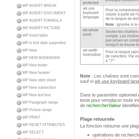
protégées peuvent 
protected
WP INSERT BREAK
wk use
Pour la comparaison
keyboard
WP INSERT DOCUMENT
clavier à partir de l
language
de la langue de don
WP INSERT FORMULA
Note
: ignorée si le
WP INSERT PICTURE
wk whole
Seules les chaînes 
word
WP Insert table
compte. Les chaîne
pas prises en compt
WP Is font style supported
lorsqu'il se trouve
WP New
wk width
Pour la langue japo
insensitive
de caractère. Par e
WP NEW BOOKMARK
à "ア".
WP New footer
WP New header
Note
: Les chaînes sont com
WP New style sheet
sauf si
wk use keyboard lan
WP New subsection
Dans le paramètre optionnel
WP New text box
texte pour remplacer toute in
WP Paragraph range
de
rechercherValeur
identifi
WP Picture range
WP PRINT
Plage retournée
WP RESET ATTRIBUTES
La fonction retourne une plag
WP SELECT
opérations de recherch