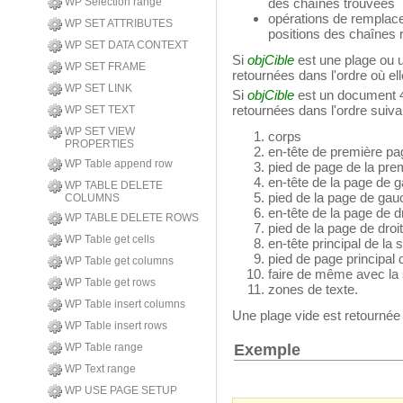
WP Selection range
des chaînes trouvées
opérations de remplac
WP SET ATTRIBUTES
positions des chaînes
WP SET DATA CONTEXT
Si
objCible
est une plage ou 
WP SET FRAME
retournées dans l'ordre où ell
WP SET LINK
Si
objCible
est un document 4
retournées dans l'ordre suivan
WP SET TEXT
WP SET VIEW
corps
PROPERTIES
en-tête de première pag
WP Table append row
pied de page de la prem
en-tête de la page de g
WP TABLE DELETE
pied de la page de gauc
COLUMNS
en-tête de la page de d
WP TABLE DELETE ROWS
pied de la page de droi
WP Table get cells
en-tête principal de la 
pied de page principal 
WP Table get columns
faire de même avec la se
WP Table get rows
zones de texte.
WP Table insert columns
Une plage vide est retournée 
WP Table insert rows
Exemple
WP Table range
WP Text range
WP USE PAGE SETUP