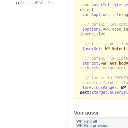
Attributs 4D Write Pro
var
$userSel
;
$targ
object
var
$options
: Integ
// définir les opti
$options
:=wk case in
insensitive
// lire la position
$userSel
:=
WP Selecti
// définir la cible
$target
:=
WP Get body
recherche uniquement 
// lancer la RECHER
la chaîne "alpha" (fo
$previousRanges
:=
WP 
next
(
$target
;
$userSel
Voir aussi
WP Find all
WP Find previous