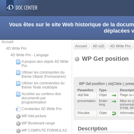
Vous êtes sur le site Web historique de la doc
déplacées 
Accueil
Accueil
4D v20
4D Write Pro
4D Write Pro
4D Write Pro - Langage
WP Get position
A propos des objets 4D Write
Pro
Utiliser les commandes du
thème Objets (Formulaires)
WP Get position ( objCible {; pres
Utiliser les commandes du
thème Texte multistyle
Paramètre
Type
Descript
Accéder au contenu des
objCible
Objet
Plage ou 
documents par
presentation
Entier
Mise en p
programmation
long
présentat
HTML W
Constantes 4D Write Pro
Résultat
Objet
Informatio
WP Add picture
WP Bookmark range
Description
WP COMPUTE FORMULAS