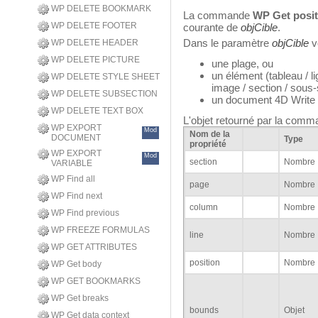
WP DELETE BOOKMARK
La commande
WP Get posit
WP DELETE FOOTER
courante de
objCible
.
Dans le paramètre
objCible
v
WP DELETE HEADER
WP DELETE PICTURE
une plage, ou
un élément (tableau / li
WP DELETE STYLE SHEET
image / section / sous-
WP DELETE SUBSECTION
un document 4D Write
WP DELETE TEXT BOX
L'objet retourné par la comm
WP EXPORT
Mod
Nom de la
DOCUMENT
Type
propriété
WP EXPORT
Mod
section
Nombre
VARIABLE
WP Find all
page
Nombre
WP Find next
column
Nombre
WP Find previous
WP FREEZE FORMULAS
line
Nombre
WP GET ATTRIBUTES
position
Nombre
WP Get body
WP GET BOOKMARKS
WP Get breaks
bounds
Objet
WP Get data context