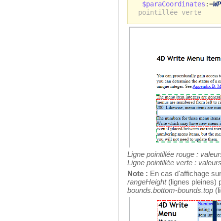
$paraCoordinates
:=
WP
pointillée verte
Ligne pointillée rouge :
valeur
Ligne pointillée verte
:
valeur
Note :
En cas d'affichage sur
rangeHeight
(lignes pleines) 
bounds.bottom
-
bounds.top
(l