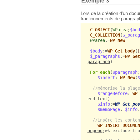
Exemple 3
Lors de la création d'un docu
fractionnements de paragrap
C_OBJECT
(
WParea
;
$bod
C_COLLECTION
(
$_parag
WParea
:=
WP New
$body
:=
WP Get body
(
[
$_paragraphs
:=
WP Get
paragraph
)
For each
(
$paragraph
;
$insert
:=
WP New
(
$
//mémorise la plage
$rangeBefore
:=
WP 
end text)
$info
:=
WP Get pos
$memoPage
:=
$info
.
//insère les conten
WP INSERT DOCUMEN
append
;wk exclude fro