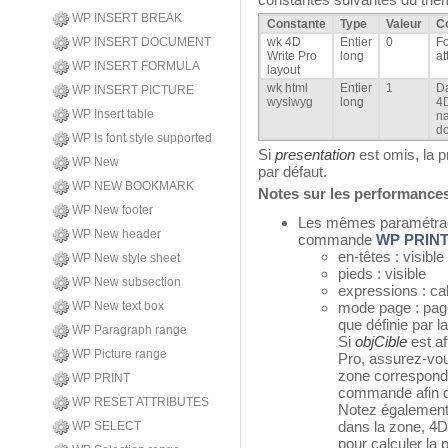
WP INSERT BREAK
Constante
Type
Valeur
C
WP INSERT DOCUMENT
wk 4D
Entier
0
Fo
Write Pro
long
at
WP INSERT FORMULA
layout
wk html
Entier
1
Da
WP INSERT PICTURE
wysiwyg
long
4D
WP Insert table
na
do
WP Is font style supported
Si
presentation
est omis, la p
WP New
par défaut.
WP NEW BOOKMARK
Notes sur les performance
WP New footer
Les mêmes paramétrage
WP New header
commande
WP PRIN
en-têtes : visible
WP New style sheet
pieds : visible
WP New subsection
expressions : ca
WP New text box
mode page : page
que définie par
WP Paragraph range
Si
objCible
est af
WP Picture range
Pro, assurez-vou
zone corresponde
WP PRINT
commande afin d'
WP RESET ATTRIBUTES
Notez également 
dans la zone, 4D
WP SELECT
pour calculer la 