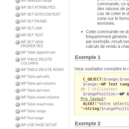
WP Selection range
commande, ce qu
WP SET ATTRIBUTES
des raisons de 
cas de créer le d
WP SET DATA CONTEXT
zone sur le form
WP SET FRAME
terminée.
WP SET LINK
Cette commande ne doi
WP SET TEXT
fréquemment générés 
par exemple,
result.ra
WP SET VIEW
calculs de rendu à ch
PROPERTIES
WP Table append row
Exemple 1
WP TABLE DELETE
COLUMNS
Vous souhaitez connaître le 
WP TABLE DELETE ROWS
WP Table get cells
C_OBJECT
(
$range
;
$ran
WP Table get columns
$range
:=
WP Text rang
de l'utilisateur
WP Table get rows
$rangePosition
:=
WP G
WP Table insert columns
Pro layout
)
ALERT
("Votre sélect
WP Table insert rows
"+
String
(
$rangePositi
WP Table range
WP Text range
Exemple 2
WP USE PAGE SETUP