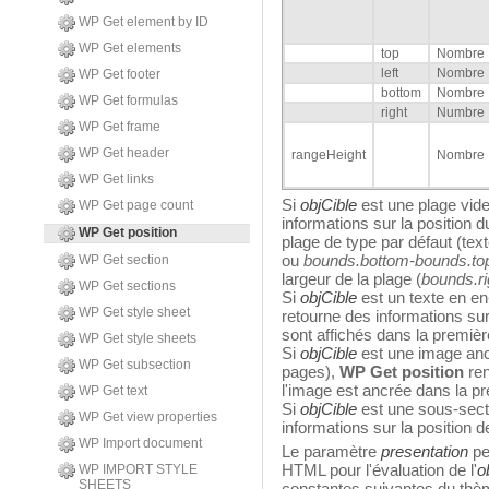
WP Get element by ID
WP Get elements
top
Nombre
left
Nombre
WP Get footer
bottom
Nombre
WP Get formulas
right
Numbre
WP Get frame
WP Get header
rangeHeight
Nombre
WP Get links
Si
objCible
est une plage vid
WP Get page count
informations sur la position 
WP Get position
plage de type par défaut (text
ou
bounds.bottom-bounds.to
WP Get section
largeur de la plage (
bounds.ri
WP Get sections
Si
objCible
est un texte en en
WP Get style sheet
retourne des informations sur 
sont affichés dans la premièr
WP Get style sheets
Si
objCible
est une image ancr
WP Get subsection
pages),
WP Get position
ren
l'image est ancrée dans la p
WP Get text
Si
objCible
est une sous-sect
WP Get view properties
informations sur la position 
WP Import document
Le paramètre
presentation
peu
HTML pour l'évaluation de l'
o
WP IMPORT STYLE
SHEETS
constantes suivantes du thèm