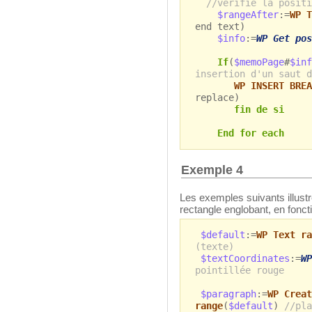
//vérifie la positi
$rangeAfter
:=
WP T
end text)
$info
:=
WP Get pos
If
(
$memoPage
#
$inf
insertion d'un saut d
WP INSERT BREA
replace)
fin de si
End for each
Exemple 4
Les exemples suivants illust
rectangle englobant, en fonc
$default
:=
WP Text ra
(texte)
$textCoordinates
:=
WP
pointillée rouge
$paragraph
:=
WP Creat
range
(
$default
)
//pla