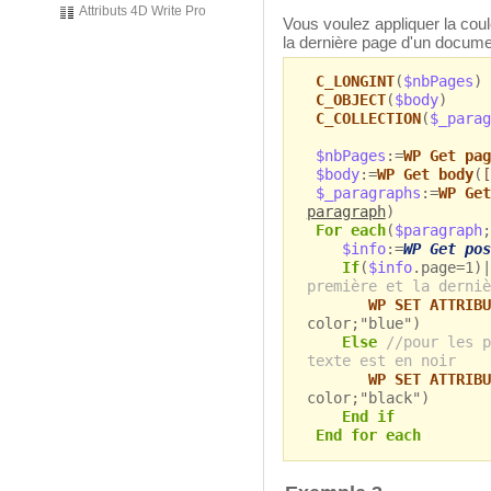
Attributs 4D Write Pro
Vous voulez appliquer la coul
la dernière page d'un docume
C_LONGINT
(
$nbPages
)
C_OBJECT
(
$body
)
C_COLLECTION
(
$_parag
$nbPages
:=
WP Get pag
$body
:=
WP Get body
(
[
$_paragraphs
:=
WP Get
paragraph
)
For each
(
$paragraph
;
$info
:=
WP Get pos
If
(
$info
.page=1)|
première et la derniè
WP SET ATTRIBU
color;"blue")
Else
//pour les p
texte est en noir
WP SET ATTRIBU
color;"black")
End if
End for each