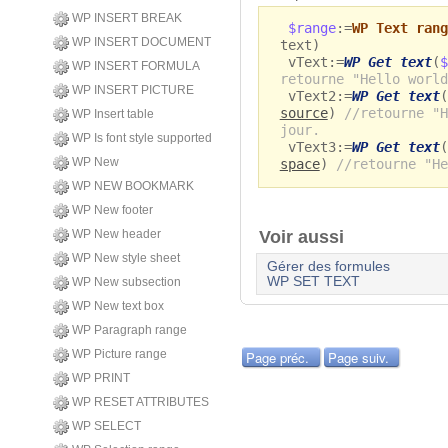
WP INSERT BREAK
$range
:=
WP Text rang
WP INSERT DOCUMENT
text)
vText:=
WP Get text
(
$
WP INSERT FORMULA
retourne "Hello world
WP INSERT PICTURE
vText2:=
WP Get text
(
source
)
//retourne "H
WP Insert table
jour.
WP Is font style supported
vText3:=
WP Get text
(
WP New
space
)
//retourne "H
WP NEW BOOKMARK
WP New footer
WP New header
Voir aussi
WP New style sheet
Gérer des formules
WP SET TEXT
WP New subsection
WP New text box
WP Paragraph range
WP Picture range
Page préc.
Page suiv.
WP PRINT
WP RESET ATTRIBUTES
WP SELECT