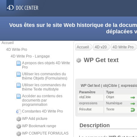
Vous êtes sur le site Web historique de la doc
déplacées 
Accueil
Accueil
4D v20
4D Write Pro
4D Write Pro
4D Write Pro - Langage
WP Get text
A propos des objets 4D Write
Pro
Utiliser les commandes du
thème Objets (Formulaires)
WP Get text ( objCible {; expressi
Utiliser les commandes du
thème Texte multistyle
Paramètre
Type
Accéder au contenu des
objCible
Objet
documents par
expressions
Numérique
programmation
Résultat
Texte
Constantes 4D Write Pro
WP Add picture
Description
WP Bookmark range
WP COMPUTE FORMULAS