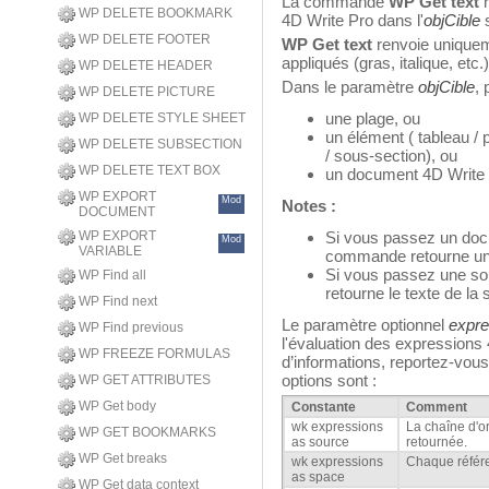
La commande
WP Get text
r
WP DELETE BOOKMARK
4D Write Pro dans l'
objCible
s
WP DELETE FOOTER
WP Get text
renvoie uniqueme
appliqués (gras, italique, etc.
WP DELETE HEADER
Dans le paramètre
objCible
, 
WP DELETE PICTURE
une plage, ou
WP DELETE STYLE SHEET
un élément ( tableau / p
WP DELETE SUBSECTION
/ sous-section), ou
WP DELETE TEXT BOX
un document 4D Write
WP EXPORT
Mod
Notes :
DOCUMENT
WP EXPORT
Si vous passez un do
Mod
VARIABLE
commande retourne un
Si vous passez une so
WP Find all
retourne le texte de la 
WP Find next
Le paramètre optionnel
expre
WP Find previous
l'évaluation des expressions 
WP FREEZE FORMULAS
d’informations, reportez-vou
options sont :
WP GET ATTRIBUTES
WP Get body
Constante
Comment
wk expressions
La chaîne d'o
WP GET BOOKMARKS
as source
retournée.
WP Get breaks
wk expressions
Chaque référe
as space
WP Get data context