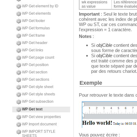
wk expressions
Les référence
WP Get element by ID
as value
forme évaluée 
WP Get elements
Important
: Seul le texte br
cohérent avec les index de p
WP Get footer
WP ou ST, car ces commandes
WP Get formulas
l'expression = 1 caractère.
WP Get frame
Notes
:
WP Get header
Si
objCible
contient des
sous forme de caractèr
WP Get links
Si
objCible
contient des
WP Get page count
est traité comme des p
WP Get position
que texte séparé par d
par des retours chariot
WP Get section
WP Get sections
Exemple
WP Get style sheet
WP Get style sheets
Pour retrouver le texte dans
WP Get subsection
WP Get text
WP Get view properties
WP Import document
WP IMPORT STYLE
Vous pouvez écrire :
SHEETS