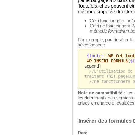
par le langage 4D dans un
Toutefois, elles peuvent 
méthode appelée directemen
Ceci fonctionnera : «
f
Ceci ne fonctionnera 
méthode
formatNumbe
Par exemple, pour insérer le
sélectionnée :
$footer
:=
WP Get foot
WP INSERT FORMULA
(
$f
append
)
//L'utilisation de 
traitant This.pageNum
//ne fonctionnera p
Note de compatibilité :
Les 
les documents des versions 
prises en charge et évaluées
Insérer des formules 
Date