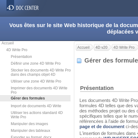
Vous êtes sur le site Web historique de la doc
déplacées 
Accueil
Accueil
4D v20
4D Write Pro
4D Write Pro
Présentation
Gérer des formu
Définir une zone 4D Write Pro
Stocker les documents 4D Write Pro
dans des champs objet 4D
Utiliser une zone 4D Write Pro
Présentation
Imprimer des documents 4D Write
Pro
Gérer des formules
Les documents 4D Write Pro 
formules 4D telles que des v
Import de documents 4D Write
des méthodes projet ou des
Utiliser les actions standard 4D
spécifiques telles que le nu
Write Pro
référencées à l'aide de formu
Manipuler des images
page et de document
ci-des
Manipuler des tableaux
L'insertion de formules dans 4
Exporter au format .docx