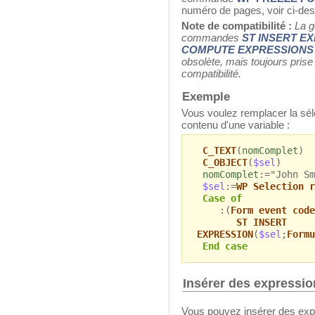
numéro de pages, voir ci-de
Note de compatibilité :
La g
commandes
ST INSERT E
COMPUTE EXPRESSIONS
obsolète, mais toujours prise
compatibilité.
Exemple
Vous voulez remplacer la sél
contenu d'une variable :
C_TEXT
(
nomComplet
)
C_OBJECT
(
$sel
)
nomComplet
:="John Sm
$sel
:=
WP Selection r
Case of
:(
Form event code
ST INSERT
EXPRESSION
(
$sel
;
Formu
End case
Insérer des expressi
Vous pouvez insérer des expr