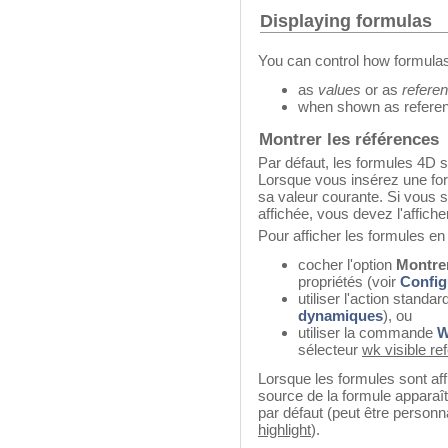
Displaying formulas
You can control how formulas
as
values
or as
refere
when shown as referenc
Montrer les références
Par défaut, les formules 4D 
Lorsque vous insérez une for
sa valeur courante. Si vous s
affichée, vous devez l'affich
Pour afficher les formules en
cocher l'option
Montrer
propriétés (voir
Config
utiliser l'action standar
dynamiques
), ou
utiliser la commande
W
sélecteur
wk visible re
Lorsque les formules sont af
source de la formule apparaî
par défaut (peut être personn
highlight
).