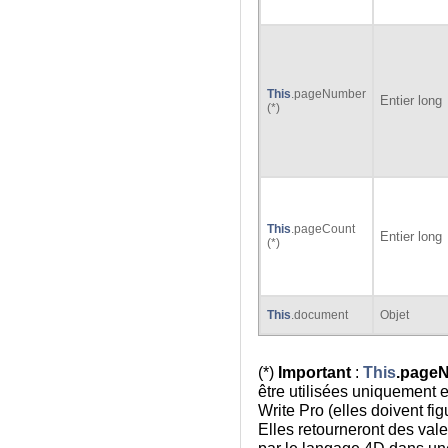
This
.pageNumber
Entier long
(*)
This
.pageCount
Entier long
(*)
This
.document
Objet
(*)
Important
:
This
.page
être utilisées uniquement 
Write Pro (elles doivent fi
Elles retourneront des valeu