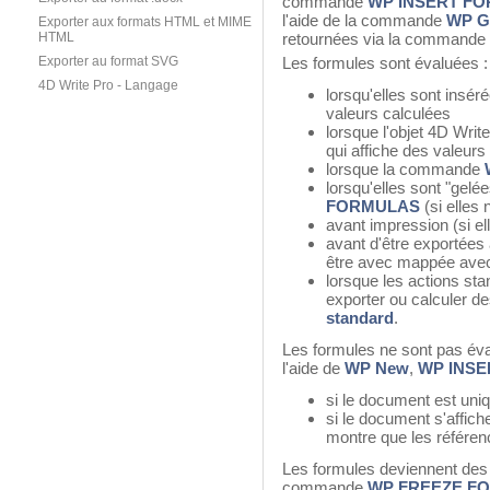
commande
WP INSERT F
l'aide de la commande
WP Ge
Exporter aux formats HTML et MIME
HTML
retournées via la commande
Exporter au format SVG
Les formules sont évaluées :
4D Write Pro - Langage
lorsqu'elles sont insér
valeurs calculées
lorsque l'objet 4D Writ
qui affiche des valeurs
lorsque la commande
lorsqu'elles sont "gel
FORMULAS
(si elles
avant impression (si e
avant d'être exportées 
être avec mappée ave
lorsque les actions sta
exporter ou calculer d
standard
.
Les formules ne sont pas év
l'aide de
WP New
,
WP INS
si le document est un
si le document s'affiche
montre que les référen
Les formules deviennent des 
commande
WP FREEZE F