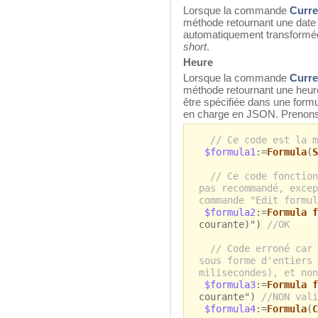
Lorsque la commande
Curre
méthode retournant une date 
automatiquement transformée
short
.
Heure
Lorsque la commande
Curre
méthode retournant une heure
être spécifiée dans une form
en charge en JSON. Prenons 
// Ce code est la m
$formula1
:=
Formula
(
S
// Ce code fonction
pas recommandé, excep
commande "Edit formul
$formula2
:=
Formula f
courante)")
//OK
// Code erroné car 
sous forme d'entiers 
milisecondes), et non
$formula3
:=
Formula f
courante")
//NON vali
$formula4
:=
Formula
(
C