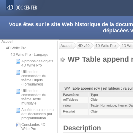
Vous êtes sur le site Web historique de la doc
déplacées 
Accueil
Accueil
4D v20
4D Write Pro
4D Wri
4D Write Pro
4D Write Pro - Langage
WP Table append
A propos des objets
4D Write Pro
Utiliser les
commandes du
thème Objets
(Formulaires)
WP Table append row ( refTableau ; valeur {;
Utiliser les
commandes du
Paramètre
Type
thème Texte
refTableau
Objet
multistyle
valeur
Texte
,
Numérique
,
Heure
,
Da
Accéder au contenu
Résultat
Objet
des documents par
programmation
Constantes 4D
Description
Write Pro