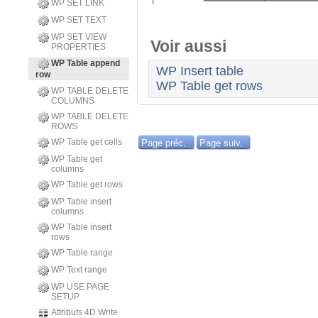
WP SET LINK
WP SET TEXT
WP SET VIEW
Voir aussi
PROPERTIES
WP Table append
WP Insert table
row
WP Table get rows
WP TABLE DELETE
COLUMNS
WP TABLE DELETE
ROWS
Page préc.
Page suiv.
WP Table get cells
WP Table get
columns
WP Table get rows
WP Table insert
columns
WP Table insert
rows
WP Table range
WP Text range
WP USE PAGE
SETUP
Attributs 4D Write