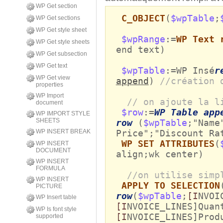
WP Get section
C_OBJECT
(
$wpTable
;
WP Get sections
WP Get style sheet
$wpRange
:=
WP Text 
WP Get style sheets
end text)
WP Get subsection
WP Get text
$wpTable
:=WP Insé
r
WP Get view
append
)
//création 
properties
WP Import
// on ajoute la l
document
$row
:=
WP Table app
WP IMPORT STYLE
SHEETS
row
(
$wpTable
;"Name
WP INSERT BREAK
Price";"Discount Ra
WP SET ATTRIBUTES
(
WP INSERT
DOCUMENT
align;wk center)
WP INSERT
FORMULA
//on utilise simp
WP INSERT
APPLY TO SELECTION
PICTURE
row
(
$wpTable
;
[I
NVOI
WP Insert table
[I
NVOICE_LINES]Quan
WP Is font style
[I
NVOICE_LINES]Prod
supported