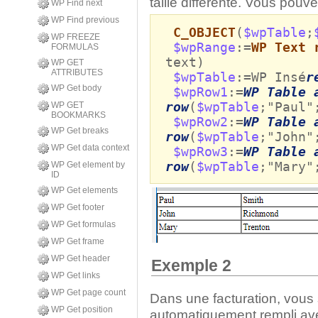
taille différente. Vous pouve
WP Find next
WP Find previous
C_OBJECT
(
$wpTable
;
WP FREEZE
$wpRange
:=
WP Text 
FORMULAS
text)
WP GET
ATTRIBUTES
$wpTable
:=WP Insé
r
WP Get body
$wpRow1
:=
WP Table 
row
(
$wpTable
;"Paul"
WP GET
BOOKMARKS
$wpRow2
:=
WP Table 
WP Get breaks
row
(
$wpTable
;"John"
WP Get data context
$wpRow3
:=
WP Table 
row
(
$wpTable
;"Mary"
WP Get element by
ID
WP Get elements
WP Get footer
WP Get formulas
WP Get frame
WP Get header
Exemple 2
WP Get links
WP Get page count
Dans une facturation, vous 
WP Get position
automatiquement rempli avec 