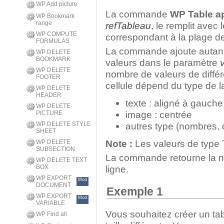
WP Add picture
La commande
WP Table a
WP Bookmark
range
refTableau
, le remplit avec 
WP COMPUTE
correspondant à la plage de 
FORMULAS
La commande ajoute autant d
WP DELETE
BOOKMARK
valeurs dans le paramètre
WP DELETE
nombre de valeurs de différ
FOOTER
cellule dépend du type de la
WP DELETE
HEADER
texte : aligné à gauche
WP DELETE
image : centrée
PICTURE
WP DELETE STYLE
autres type (nombres, d
SHEET
Note :
Les valeurs de type 
WP DELETE
SUBSECTION
La commande retourne la no
WP DELETE TEXT
BOX
ligne.
WP EXPORT
Mod
DOCUMENT
Exemple 1
WP EXPORT
Mod
VARIABLE
Vous souhaitez créer un tab
WP Find all