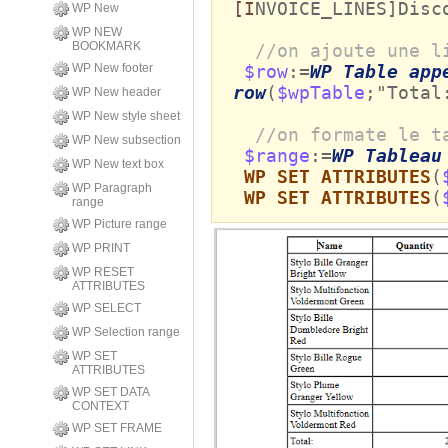
[I
NVOICE_LINES]Disc
WP New
WP NEW
BOOKMARK
//on ajoute une l
WP New footer
$row
:=
WP Table app
row
(
$wpTable
;"Total
WP New header
WP New style sheet
//on formate le t
WP New subsection
$range
:=
WP Tableau
WP New text box
WP SET ATTRIBUTES
(
WP Paragraph
WP SET ATTRIBUTES
(
range
WP Picture range
WP PRINT
WP RESET
ATTRIBUTES
WP SELECT
WP Selection range
WP SET
ATTRIBUTES
WP SET DATA
CONTEXT
WP SET FRAME