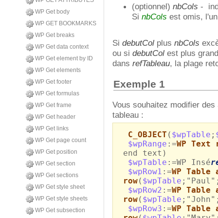
WP GET ATTRIBUTES
(optionnel)
nbCols
- ind
WP Get body
Si
nbCols
est omis, l'u
WP GET BOOKMARKS
WP Get breaks
Si
debutCol
plus
nbCols
excè
WP Get data context
ou si
debutCol
est plus gran
WP Get element by ID
dans
refTableau
, la plage r
WP Get elements
Exemple 1
WP Get footer
WP Get formulas
Vous souhaitez modifier des 
WP Get frame
tableau :
WP Get header
WP Get links
C_OBJECT
(
$wpTable
;
WP Get page count
$wpRange
:=
WP Text 
end text)
WP Get position
$wpTable
:=WP Insé
r
WP Get section
$wpRow1
:=
WP Table 
WP Get sections
row
(
$wpTable
;"Paul"
WP Get style sheet
$wpRow2
:=
WP Table 
row
(
$wpTable
;"John"
WP Get style sheets
$wpRow3
:=
WP Table 
WP Get subsection
row
(
$wpTable
;"Mary"