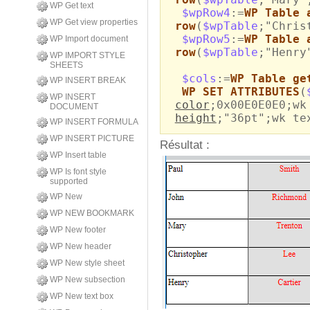
WP Get text
$wpRow4
:=
WP Table 
WP Get view properties
row
(
$wpTable
;"Chris
$wpRow5
:=
WP Table 
WP Import document
row
(
$wpTable
;"Henry
WP IMPORT STYLE
SHEETS
$cols
:=
WP Table ge
WP INSERT BREAK
WP SET ATTRIBUTES
(
WP INSERT
color
;0x00E0E0E0;wk
DOCUMENT
height
;"36pt";wk te
WP INSERT FORMULA
WP INSERT PICTURE
Résultat :
WP Insert table
WP Is font style
supported
WP New
WP NEW BOOKMARK
WP New footer
WP New header
WP New style sheet
WP New subsection
WP New text box