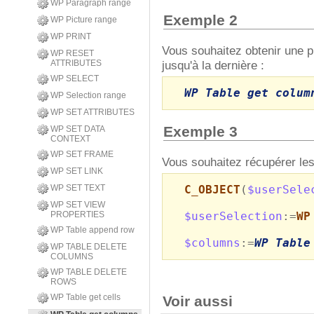
WP Paragraph range
Exemple 2
WP Picture range
WP PRINT
Vous souhaitez obtenir une p
WP RESET
jusqu'à la dernière :
ATTRIBUTES
WP SELECT
WP Table get colum
WP Selection range
WP SET ATTRIBUTES
Exemple 3
WP SET DATA
CONTEXT
WP SET FRAME
Vous souhaitez récupérer les 
WP SET LINK
WP SET TEXT
C_OBJECT
(
$userSele
WP SET VIEW
PROPERTIES
$userSelection
:=
WP
WP Table append row
$columns
:=
WP Table
WP TABLE DELETE
COLUMNS
WP TABLE DELETE
ROWS
WP Table get cells
Voir aussi