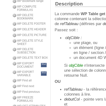
WP Bookmark range
Description
WP COMPUTE
FORMULAS
La commande
WP Table get
WP DELETE
colonne contenant la sélect
BOOKMARK
de
refTableau
(définies par
d
WP DELETE FOOTER
Passez soit :
WP DELETE HEADER
WP DELETE PICTURE
objCible :
WP DELETE STYLE
une plage, ou
SHEET
un élément (ligne 
WP DELETE
en ligne / section
SUBSECTION
un document 4D W
WP DELETE TEXT BOX
WP EXPORT
Mod
Si
objCible
n'intersecte
DOCUMENT
une sélection de colon
WP EXPORT
Mod
retourne Null.
VARIABLE
WP Find all
OU
WP Find next
refTableau
- la référenc
WP Find previous
colonnes à lire.
WP FREEZE
debutCol
- pointe vers 
FORMULAS
et