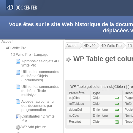
Vous êtes sur le site Web historique de la doc
déplacées 
Accueil
Accueil
4D v20
4D Write Pro
4D 
4D Write Pro
4D Write Pro - Langage
WP Table get col
A propos des objets 4D
Write Pro
Utiliser les commandes
du thème Objets
(Formulaires)
WP Table get columns ( objCible ) | ( r
Utiliser les commandes
du thème Texte
Paramètre
Type
Descr
multistyle
objCible
Objet
Plage
Accéder au contenu
refTableau
Objet
Référ
des documents par
programmation
debutCol
Entier long
Posit
nbCols
Entier long
Nombr
Constantes 4D Write
Pro
Résultat
Objet
Nouve
WP Add picture