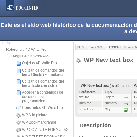
Este es el sitio web histórico de la documentación
a
de
Inicio
Inicio
4D v20
Referencia 4D W
Referencia 4D Write Pro
Lenguaje 4D Write Pro
WP New text box
Objetos 4D Write Pro
Utilizar los comandos del
tema Objeto (Formularios)
Utilizar los comandos del
WP New text box ( wpDoc ; numPa
tema Texto con estilo
Acceder a contenidos de
Parámetro
Tipo
D
documentos por
wpDoc
Objeto
D
programación
numPag
Número
N
Constantes 4D Write Pro
Resultado
Objeto
Ob
WP Add picture
WP Bookmark range
Descripción
WP COMPUTE FORMULAS