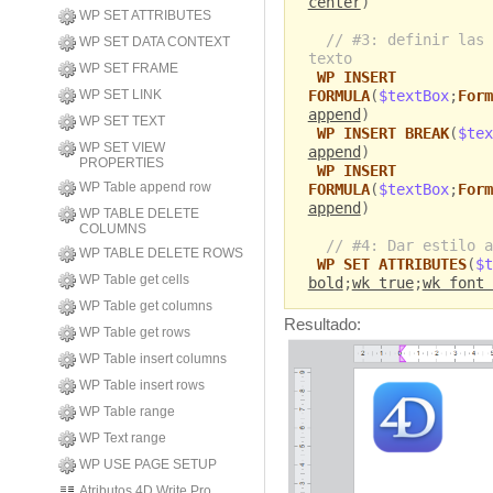
center
)
WP SET ATTRIBUTES
// #3: definir las 
WP SET DATA CONTEXT
texto
WP SET FRAME
WP INSERT
WP SET LINK
FORMULA
(
$textBox
;
Form
append
)
WP SET TEXT
WP INSERT BREAK
(
$tex
WP SET VIEW
append
)
PROPERTIES
WP INSERT
WP Table append row
FORMULA
(
$textBox
;
Form
append
)
WP TABLE DELETE
COLUMNS
// #4: Dar estilo a
WP TABLE DELETE ROWS
WP SET ATTRIBUTES
(
$t
WP Table get cells
bold
;
wk true
;
wk font 
WP Table get columns
Resultado:
WP Table get rows
WP Table insert columns
WP Table insert rows
WP Table range
WP Text range
WP USE PAGE SETUP
Atributos 4D Write Pro