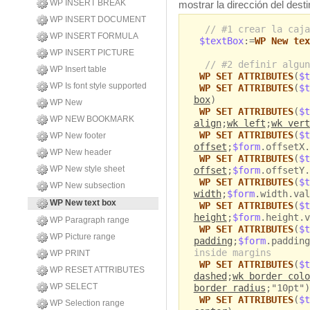
WP INSERT BREAK
mostrar la dirección del dest
WP INSERT DOCUMENT
// #1 crear la caja
WP INSERT FORMULA
$textBox
:=
WP New tex
WP INSERT PICTURE
// #2 definir algun
WP Insert table
WP SET ATTRIBUTES
(
$t
WP Is font style supported
WP SET ATTRIBUTES
(
$t
box
)
WP New
WP SET ATTRIBUTES
(
$t
WP NEW BOOKMARK
align
;
wk left
;
wk vert
WP SET ATTRIBUTES
(
$t
WP New footer
offset
;
$form
.offsetX.
WP New header
WP SET ATTRIBUTES
(
$t
WP New style sheet
offset
;
$form
.offsetY.
WP SET ATTRIBUTES
(
$t
WP New subsection
width
;
$form
.width.val
WP New text box
WP SET ATTRIBUTES
(
$t
height
;
$form
.height.v
WP Paragraph range
WP SET ATTRIBUTES
(
$t
WP Picture range
padding
;
$form
.padding
inside margins
WP PRINT
WP SET ATTRIBUTES
(
$t
WP RESET ATTRIBUTES
dashed
;
wk border colo
WP SELECT
border radius
;"10pt")
WP SET ATTRIBUTES
(
$t
WP Selection range