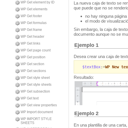
WP Get element by ID
La nueva caja de texto se re
que puede que no se renderic
WP Get elements
no hay ninguna página
WP Get footer
el modo de visualizaci
WP Get formulas
Sin embargo, la caja de texto
WP Get frame
documento aunque no se mu
WP Get header
WP Get links
Ejemplo 1
WP Get page count
Desea crear una caja de text
WP Get position
WP Get section
$textBox
:=
WP New tex
WP Get sections
Resultado:
WP Get style sheet
WP Get style sheets
WP Get subsection
WP Get text
WP Get view properties
WP Import document
Ejemplo 2
WP IMPORT STYLE
SHEETS
En una plantilla de una carta