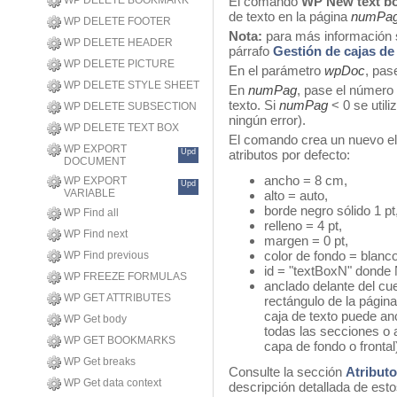
WP DELETE BOOKMARK
El comando
WP New text b
de texto en la página
numPa
WP DELETE FOOTER
Nota:
para más información so
WP DELETE HEADER
párrafo
Gestión de cajas de
WP DELETE PICTURE
En el parámetro
wpDoc
, pas
WP DELETE STYLE SHEET
En
numPag
, pase el número 
texto. Si
numPag
< 0 se util
WP DELETE SUBSECTION
ningún error).
WP DELETE TEXT BOX
El comando crea un nuevo ele
WP EXPORT
Upd
atributos por defecto:
DOCUMENT
ancho = 8 cm,
WP EXPORT
Upd
VARIABLE
alto = auto,
borde negro sólido 1 pt
WP Find all
relleno = 4 pt,
WP Find next
margen = 0 pt,
color de fondo = blanco
WP Find previous
id = "textBoxN" donde
WP FREEZE FORMULAS
anclado delante del cue
WP GET ATTRIBUTES
rectángulo de la págin
caja de texto puede an
WP Get body
todas las secciones o 
WP GET BOOKMARKS
capa de fondo o frontal
WP Get breaks
Consulte la sección
Atributo
WP Get data context
descripción detallada de esto