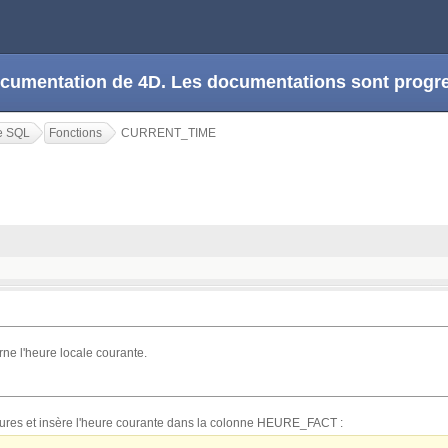
 documentation de 4D. Les documentations sont prog
e SQL
Fonctions
CURRENT_TIME
rne l'heure locale courante.
tures et insère l'heure courante dans la colonne HEURE_FACT :