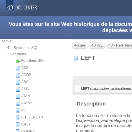
Vous êtes sur le site Web historique de la doc
déplacées 
Accueil
Accueil
4D v21
4D - Référenc
4D - Référence SQL
Fonctions
LEFT
Fonctions SQL
ABS
ACOS
ASCII
(
LEFT
expression_arithmétique
ASIN
ATAN
Description
ATAN2
AVG
La fonction
LEFT
retourne la 
BIT_LENGTH
l'
expression_arithmétique
pas
CAST
indique le nombre de caractèr
première.
CEILING