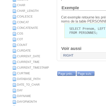
CHAR
Exemple
CHAR_LENGTH
COALESCE
Cet exemple retourne les pr
noms de la table PERSONN
CONCAT
CONCATENATE
SELECT Prenom, LEFT
FROM PERSONNES;
COS
COT
COUNT
Voir aussi
CURDATE
RIGHT
CURRENT_DATE
CURRENT_TIME
CURRENT_TIMESTAMP
Page préc.
Page suiv.
CURTIME
DATABASE_PATH
DATE_TO_CHAR
DAY
DAYNAME
DAYOFMONTH