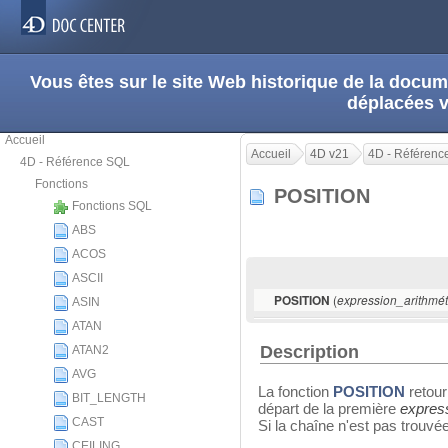
Vous êtes sur le site Web historique de la doc
déplacées 
Accueil
Accueil
4D v21
4D - Référenc
4D - Référence SQL
Fonctions
POSITION
Fonctions SQL
ABS
ACOS
ASCII
(
POSITION
expression_arithmé
ASIN
ATAN
Description
ATAN2
AVG
La fonction
POSITION
retour
BIT_LENGTH
départ de la première
expres
CAST
Si la chaîne n'est pas trouvée
CEILING