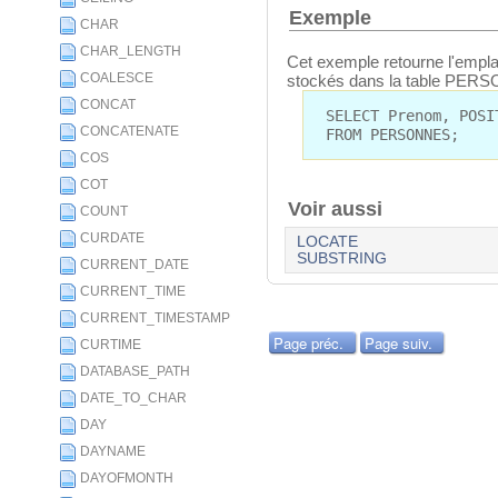
Exemple
CHAR
CHAR_LENGTH
Cet exemple retourne l'empl
COALESCE
stockés dans la table PER
CONCAT
SELECT Prenom, POSI
CONCATENATE
FROM PERSONNES;
COS
COT
Voir aussi
COUNT
CURDATE
LOCATE
SUBSTRING
CURRENT_DATE
CURRENT_TIME
CURRENT_TIMESTAMP
Page préc.
Page suiv.
CURTIME
DATABASE_PATH
DATE_TO_CHAR
DAY
DAYNAME
DAYOFMONTH