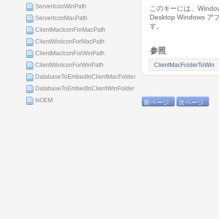
ServerIconWinPath
このキーには、Window
Desktop Wind
ServerIconMacPath
す。
ClientMacIconForMacPath
ClientWinIconForMacPath
参照
ClientMacIconForWinPath
ClientMacFolderToWin
ClientWinIconForWinPath
DatabaseToEmbedInClientMacFolder
DatabaseToEmbedInClientWinFolder
IsOEM
前ページ
次ページ