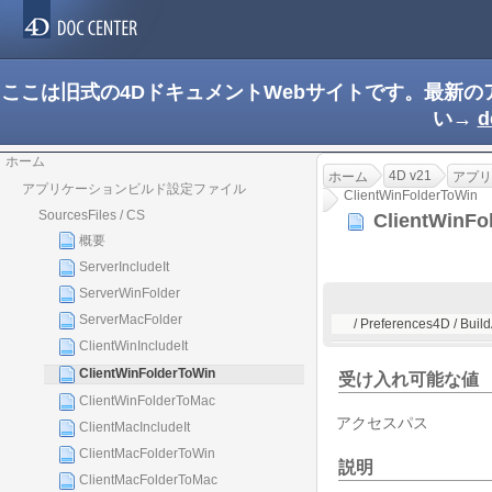
ここは旧式の4DドキュメントWebサイトです。最新
い→
d
ホーム
4D v21
ホーム
アプリ
アプリケーションビルド設定ファイル
ClientWinFolderToWin
SourcesFiles / CS
ClientWinF
概要
ServerIncludeIt
ServerWinFolder
ServerMacFolder
/ Preferences4D / Buil
ClientWinIncludeIt
ClientWinFolderToWin
受け入れ可能な値
ClientWinFolderToMac
アクセスパス
ClientMacIncludeIt
ClientMacFolderToWin
説明
ClientMacFolderToMac