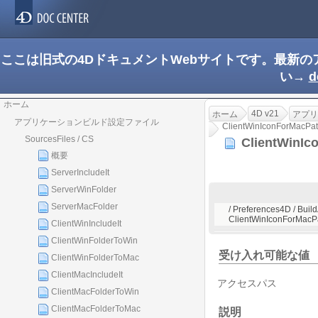
ここは旧式の4DドキュメントWebサイトです。最新
い→
d
ホーム
4D v21
ホーム
アプリ
アプリケーションビルド設定ファイル
ClientWinIconForMacPa
SourcesFiles / CS
ClientWinI
概要
ServerIncludeIt
ServerWinFolder
ServerMacFolder
/ Preferences4D / Build
ClientWinIconForMacP
ClientWinIncludeIt
ClientWinFolderToWin
受け入れ可能な値
ClientWinFolderToMac
ClientMacIncludeIt
アクセスパス
ClientMacFolderToWin
ClientMacFolderToMac
説明