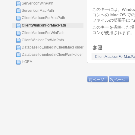
ServerIconWinPath
このキーには、Wind
ServerIconMacPath
コンへの Mac OS
ClientMacIconForMacPath
ファイルの拡張子は ".i
ClientWinIconForMacPath
このキーを省略した場合、4
コンが使用されます。
ClientMacIconForWinPath
ClientWinIconForWinPath
参照
DatabaseToEmbedInClientMacFolder
DatabaseToEmbedInClientWinFolder
ClientMacIconForMacPa
IsOEM
前ページ
次ページ