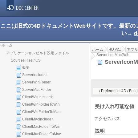
ここは旧式の4DドキュメントWebサイトです。最新
い→
d
ホーム
4D v21
ホーム
アプリ
アプリケーションビルド設定ファイル
ServerIconMacPath
SourcesFiles / CS
ServerIcon
概要
ServerIncludeIt
ServerWinFolder
ServerMacFolder
/ Preferences4D / Buil
ClientWinIncludeIt
ClientWinFolderToWin
受け入れ可能な値
ClientWinFolderToMac
アクセスパス
ClientMacIncludeIt
ClientMacFolderToWin
説明
ClientMacFolderToMac