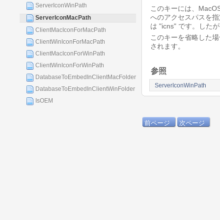
ServerIconWinPath
このキーには、MacOS
へのアクセスパスを指
ServerIconMacPath
は "icns" です。した
ClientMacIconForMacPath
このキーを省略した場合
ClientWinIconForMacPath
されます。
ClientMacIconForWinPath
ClientWinIconForWinPath
参照
DatabaseToEmbedInClientMacFolder
ServerIconWinPath
DatabaseToEmbedInClientWinFolder
IsOEM
前ページ
次ページ