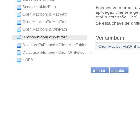
ServerIconMacPath
Esta chave oferece a
aplicação cliente a g
ClientMacIconForMacPath
terá a extensão “.ico”.
ClientMacIconForMacPath
Se esta chave se omite
ClientMacIconForWinPath
Ver também
ClientWinIconForWinPath
DatabaseToEmbedInClientMacFolder
ClientMacIconForWinPa
DatabaseToEmbedInClientWinFolder
IsOEM
anterior
seguido