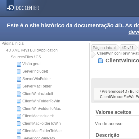
Este é o site histórico da documentação 4D. As
dev
Página Inicial
Página Inicial
4D v21
4D XML Keys BuildApplication
ClientWinIconForWinPat
SourcesFiles / CS
ClientWinIc
Visão geral
ServerIncludeIt
ServerWinFolder
ServerMacFolder
/ Preferences4D / Build
ClientWinIncludeIt
ClientWinIconForWinP
ClientWinFolderToWin
ClientWinFolderToMac
Valores aceitos
ClientMacIncludeIt
ClientMacFolderToWin
Via de acesso
ClientMacFolderToMac
Descrição
ServerIconWinPath