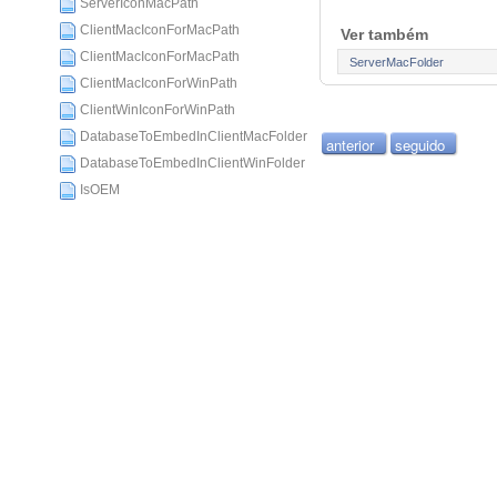
ServerIconMacPath
ClientMacIconForMacPath
Ver também
ClientMacIconForMacPath
ServerMacFolder
ClientMacIconForWinPath
ClientWinIconForWinPath
DatabaseToEmbedInClientMacFolder
anterior
seguido
DatabaseToEmbedInClientWinFolder
IsOEM