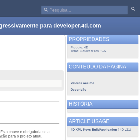
ogressivamente para
developer.4d.com
PROPRIEDADES
Produto: 4D
Tema: SourcesFiles / CS
CONTEÚDO DA PÁGINA
Valores aceitos
Descrição
HISTÓRIA
ARTICLE USAGE
4D XML Keys BuildApplication
( 4D v21)
Esta chave é obrigatória se a
ção para o projeto atual.