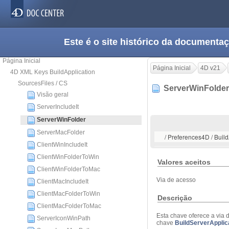
Este é o site histórico da documen
Página Inicial
Página Inicial
4D v21
4D XML Keys BuildApplication
SourcesFiles / CS
ServerWinFolde
Visão geral
ServerIncludeIt
ServerWinFolder
ServerMacFolder
/ Preferences4D / Buil
ClientWinIncludeIt
ClientWinFolderToWin
Valores aceitos
ClientWinFolderToMac
Via de acesso
ClientMacIncludeIt
ClientMacFolderToWin
Descrição
ClientMacFolderToMac
Esta chave oferece a via 
ServerIconWinPath
chave
BuildServerApplic