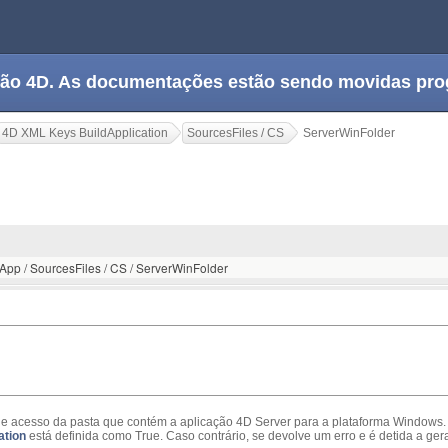
tação 4D. As documentações estão sendo movidas pr
4D XML Keys BuildApplication
SourcesFiles / CS
ServerWinFolder
r
dApp / SourcesFiles / CS / ServerWinFolder
de acesso da pasta que contém a aplicação 4D Server para a plataforma Windows. 
ation
está definida como True. Caso contrário, se devolve um erro e é detida a gera