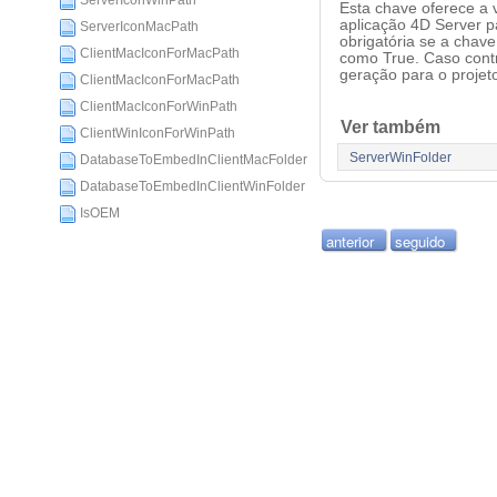
ServerIconWinPath
Esta chave oferece a 
aplicação 4D Server p
ServerIconMacPath
obrigatória se a chav
ClientMacIconForMacPath
como True. Caso contr
geração para o projeto
ClientMacIconForMacPath
ClientMacIconForWinPath
Ver também
ClientWinIconForWinPath
ServerWinFolder
DatabaseToEmbedInClientMacFolder
DatabaseToEmbedInClientWinFolder
IsOEM
anterior
seguido