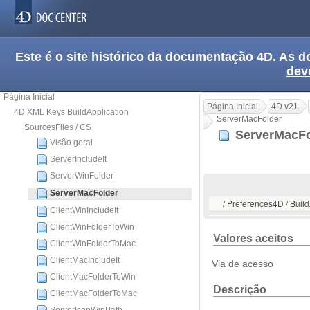
Este é o site histórico da documentação 4D. As
dev
Página Inicial
Página Inicial
4D v21
4D XML Keys BuildApplication
ServerMacFolder
SourcesFiles / CS
ServerMacF
Visão geral
ServerIncludeIt
ServerWinFolder
ServerMacFolder
/ Preferences4D / Buil
ClientWinIncludeIt
ClientWinFolderToWin
Valores aceitos
ClientWinFolderToMac
ClientMacIncludeIt
Via de acesso
ClientMacFolderToWin
Descrição
ClientMacFolderToMac