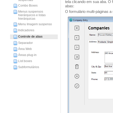
suspensas
tela clicando em sua aba. O f
abas:
Combo Boxes
O formulário multi-páginas a
Menus suspensos
hierárquicos e listas
hierárquicas
Menu Imagem suspenso
Indicadores
Controle de abas
Separador
Área Web
Áreas plug-in
List boxes
Subformulários