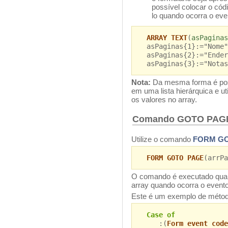
possível colocar o cód
lo quando ocorra o ev
ARRAY TEXT
(
asPaginas
asPaginas{1}:="Nome"
asPaginas{2}:="Ender
asPaginas{3}:="Notas
Nota:
Da mesma forma é pos
em uma lista hierárquica e u
os valores no array.
Comando GOTO PAG
Utilize o comando
FORM G
FORM GOTO PAGE
(arrPa
O comando é executado qua
array quando ocorra o even
Este é um exemplo de método
Case of
:(
Form event code