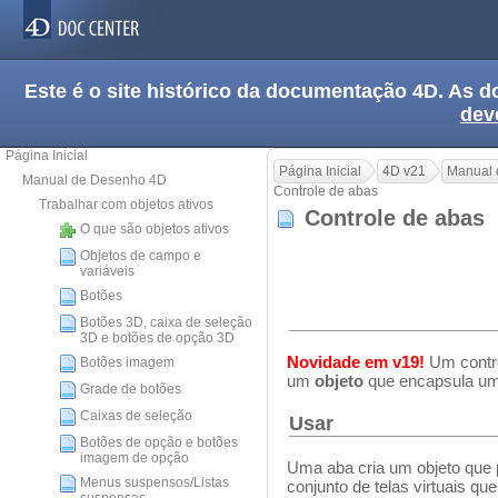
Este é o site histórico da documentação 4D. As
dev
Página Inicial
Página Inicial
4D v21
Manual 
Manual de Desenho 4D
Controle de abas
Trabalhar com objetos ativos
Controle de abas
O que são objetos ativos
Objetos de campo e
variáveis
Botões
Botões 3D, caixa de seleção
3D e botões de opção 3D
Novidade em v19!
Um contro
Botões imagem
um
objeto
que encapsula u
Grade de botões
Caixas de seleção
Usar
Botões de opção e botões
imagem de opção
Uma aba cria um objeto que 
Menus suspensos/Listas
conjunto de telas virtuais q