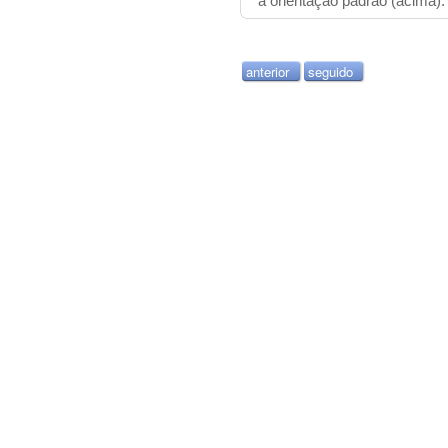
à orientação padrão (acima).
anterior
seguido