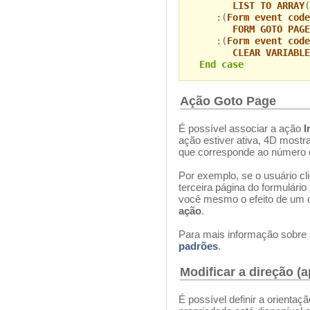
LIST TO ARRAY
(
:(
Form event code
FORM GOTO PAGE
:(
Form event code
CLEAR VARIABLE
End case
Ação Goto Page
É possível associar a ação
I
ação estiver ativa, 4D mostr
que corresponde ao número d
Por exemplo, se o usuário cli
terceira página do formulário 
você mesmo o efeito de um c
ação
.
Para mais informação sobre 
padrões
.
Modificar a direção 
É possível definir a orienta