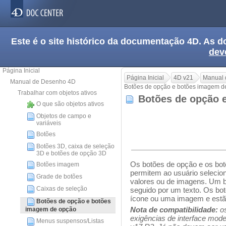
Este é o site histórico da documentação 4D. As
dev
Página Inicial
Página Inicial
4D v21
Manual 
Manual de Desenho 4D
Botões de opção e botões imagem d
Trabalhar com objetos ativos
Botões de opção 
O que são objetos ativos
Objetos de campo e
variáveis
Botões
Botões 3D, caixa de seleção
3D e botões de opção 3D
Os botões de opção e os bo
Botões imagem
permitem ao usuário selecio
Grade de botões
valores ou de imagens. Um 
Caixas de seleção
seguido por um texto. Os b
ícone ou uma imagem e est
Botões de opção e botões
Nota de compatibilidade:
os
imagem de opção
exigências de interface mod
Menus suspensos/Listas