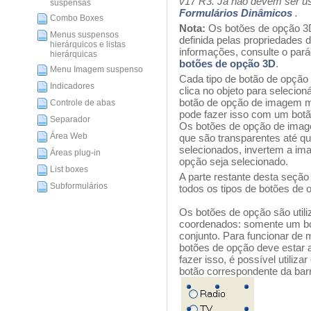
v17 R3. Já não devem ser u
suspensas
Formulários Dinâmicos
.
Combo Boxes
Nota:
Os botões de opção 3D
Menus suspensos
definida pelas propriedades 
hierárquicos e listas
informações, consulte o par
hierárquicas
botões de opção 3D
.
Menu Imagem suspenso
Cada tipo de botão de opçã
Indicadores
clica no objeto para selecio
botão de opção de imagem m
Controle de abas
pode fazer isso com um botã
Separador
Os botões de opção de imag
Área Web
que são transparentes até q
selecionados, invertem a ima
Áreas plug-in
opção seja selecionado.
List boxes
A parte restante desta seção 
Subformulários
todos os tipos de botões de 
Os botões de opção são util
coordenados: somente um bo
conjunto. Para funcionar de
botões de opção deve estar a
fazer isso, é possível utiliz
botão correspondente da barr