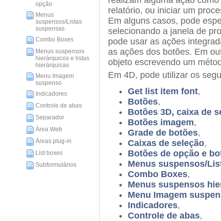
realizam alguma ação como a
opção
relatório, ou iniciar um pro
Menus
Em alguns casos, pode espec
suspensos/Listas
suspensas
selecionando a janela de pr
Combo Boxes
pode usar as ações integrad
as ações dos botões. Em out
Menus suspensos
hierárquicos e listas
objeto escrevendo um métod
hierárquicas
Em 4D, pode utilizar os segu
Menu Imagem
suspenso
Get list item font
,
Indicadores
Botões
,
Controle de abas
Botões 3D, caixa de 
Separador
Botões imagem
,
Área Web
Grade de botões
,
Áreas plug-in
Caixas de seleção
,
Botões de opção e b
List boxes
Menus suspensos/Lis
Subformulários
Combo Boxes
,
Menus suspensos hierá
Menu Imagem suspen
Indicadores
,
Controle de abas
,