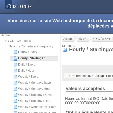
Vous êtes sur le site Web historique de la doc
déplacées 
Accueil
Accueil
4D v21
4D Clés XML 
4D Clés XML Backup
StartingAt
Settings / Scheduler / Frequency
Hourly / Starting
Hourly / Every
Hourly / StartingAt
Daily / Every
Daily / Hour
/ Preferences4D / Backup / Setti
Weekly / Every
Weekly / Monday / Save
Valeurs acceptées
Weekly / Monday / Hour
Weekly / Tuesday / Save
Heure au format ISO DateTim
Weekly / Tuesday / Hour
0000-00-00T00:00:00.
Weekly / Wednesday / Save
Option équivalente da