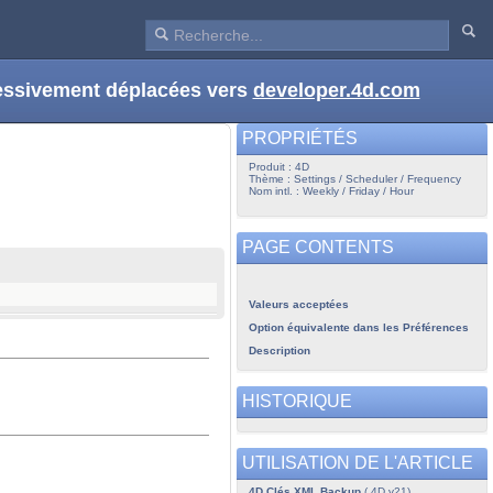
ressivement déplacées vers
developer.4d.com
PROPRIÉTÉS
Produit : 4D
Thème : Settings / Scheduler / Frequency
Nom intl. : Weekly / Friday / Hour
PAGE CONTENTS
Valeurs acceptées
Option équivalente dans les Préférences
Description
HISTORIQUE
UTILISATION DE L'ARTICLE
4D Clés XML Backup
( 4D v21)