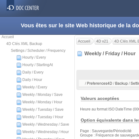
Vous êtes sur le site Web historique de la
Accueil
Accueil
4D v21
4D Clés XML 
4D Clés XML Backup
Settings / Scheduler / Frequency
Weekly / Friday / Hour
Hourly / Every
Hourly / StartingAt
Daily / Every
Daily / Hour
/ Preferences4D / Backup / Setti
Weekly / Every
Weekly / Monday / Save
Valeurs acceptées
Weekly / Monday / Hour
Heure au format ISO DateTime (00
Weekly / Tuesday / Save
Weekly / Tuesday / Hour
Option équivalente dans le
Weekly / Wednesday / Save
Page : Sauvegarde/Périodicité
Weekly / Wednesday / Hour
Groupe : Fréquence de sauvegard