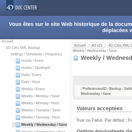
Vous êtes sur le site Web historique de la doc
déplacées 
Accueil
Accueil
4D v21
4D Clés XML 
4D Clés XML Backup
Weekly / Wednesday / Save
Settings / Scheduler / Frequency
Weekly / Wednesd
Hourly / Every
Hourly / StartingAt
Daily / Every
Daily / Hour
/ Preferences4D / Backup / Setti
Weekly / Every
Wednesday / Save
Weekly / Monday / Save
Weekly / Monday / Hour
Valeurs acceptées
Weekly / Tuesday / Save
Weekly / Tuesday / Hour
True ou False. Par défaut : F
Weekly / Wednesday / Save
Option équivalente da