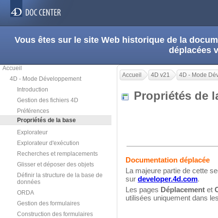
Vous êtes sur le site Web historique de la doc
déplacées 
Accueil
Accueil
4D v21
4D - Mode Dé
4D - Mode Développement
Introduction
Propriétés de 
Gestion des fichiers 4D
Préférences
Propriétés de la base
Explorateur
Explorateur d'exécution
Recherches et remplacements
Documentation déplacée
Glisser et déposer des objets
La majeure partie de cette se
Définir la structure de la base de
sur
developer.4d.com
.
données
Les pages
Déplacement
et
ORDA
utilisées uniquement dans le
Gestion des formulaires
Construction des formulaires