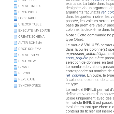
DROP TABLE
existante. La table dans laqu
CREATE INDEX
désignée via un argument de
arguments facultatifs
ref_col
DROP INDEX
dans lesquelles insérer les 
LOCK TABLE
passée, les valeurs seront in
UNLOCK TABLE
base (la première valeur pas
colonne, la deuxième dans la 
EXECUTE IMMEDIATE
Note :
Cette commande ne pr
CREATE SCHEMA
type Objet.
ALTER SCHEMA
Le mot-clé
VALUES
permet d
DROP SCHEMA
dans la ou les colonne(s) sp
expression_arithmétique
, soi
CREATE VIEW
sous_requête
peut être pass
DROP VIEW
sélection de données en tant
Le nombre de valeurs passée
GRANT
correspondre au nombre de co
REVOKE
ref_colonne
. En outre, le ty
à celui des colonnes de la ta
REPLICATE
ce type.
SYNCHRONIZE
Le mot-clé
INFILE
permet d’ut
définir les valeurs d’un nouve
utilisé uniquement avec de
le mot-clé
INFILE
est passé, 
évaluée en tant que chemin d’a
contenu du fichier est insér