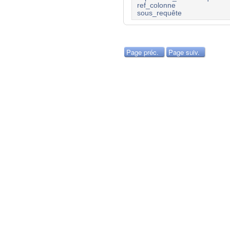
ref_colonne
sous_requête
Page préc.
Page suiv.