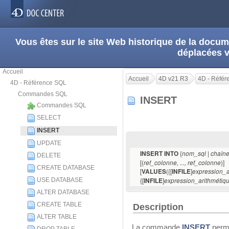
Vous êtes sur le site Web historique de la doc
déplacées 
Accueil
Accueil
4D v21 R3
4D - Réfé
4D - Référence SQL
Commandes SQL
INSERT
Commandes SQL
SELECT
INSERT
UPDATE
{
INSERT INTO
nom_sql | chaîn
DELETE
[(
)]
ref_colonne, ..., ref_colonne
CREATE DATABASE
[
({[
]
VALUES
INFILE
expression_a
{[
]
USE DATABASE
INFILE
expression_arithmétiq
ALTER DATABASE
CREATE TABLE
Description
ALTER TABLE
La commande
INSERT
perme