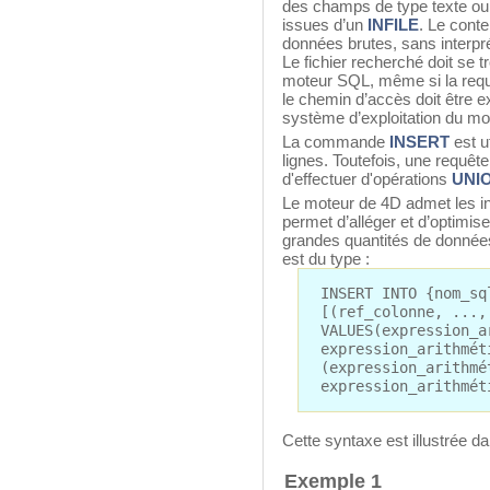
des champs de type texte ou
issues d’un
INFILE
. Le conte
données brutes, sans interpré
Le fichier recherché doit se t
moteur SQL, même si la requê
le chemin d’accès doit être 
système d’exploitation du mote
La commande
INSERT
est u
lignes. Toutefois, une requêt
d'effectuer d'opérations
UNI
Le moteur de 4D admet les ins
permet d’alléger et d’optimise
grandes quantités de données
est du type :
INSERT INTO {nom_sq
[(ref_colonne, ...,
VALUES(expression_a
expression_arithmét
(expression_arithmé
expression_arithmét
Cette syntaxe est illustrée d
Exemple 1