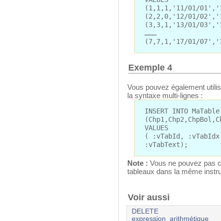
(1,1,1,'11/01/01','
(2,2,0,'12/01/02','
(3,3,1,'13/01/03','
………
(7,7,1,'17/01/07','
Exemple 4
Vous pouvez également utilis
la syntaxe multi-lignes :
INSERT INTO MaTable
(Chp1,Chp2,ChpBol,C
VALUES
( :vTabId, :vTabIdx
:vTabText);
Note :
Vous ne pouvez pas co
tableaux dans la même instr
Voir aussi
DELETE
expression_arithmétique