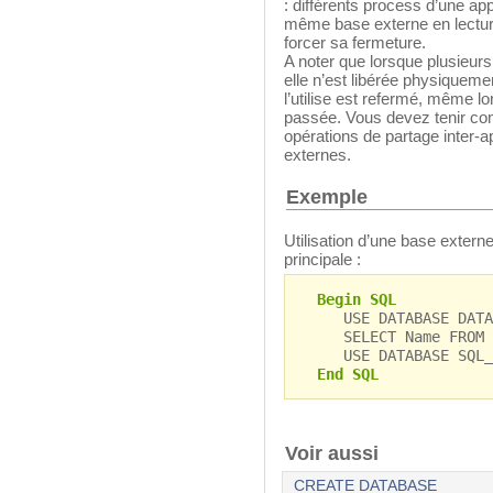
: différents process d’une ap
même base externe en lecture
forcer sa fermeture.
A noter que lorsque plusieur
elle n’est libérée physiqueme
l’utilise est refermé, même lo
passée. Vous devez tenir co
opérations de partage inter-
externes.
Exemple
Utilisation d’une base extern
principale :
Begin SQL
USE DATABASE DATAFI
SELECT Name FROM e
USE DATABASE SQL_I
End SQL
Voir aussi
CREATE DATABASE