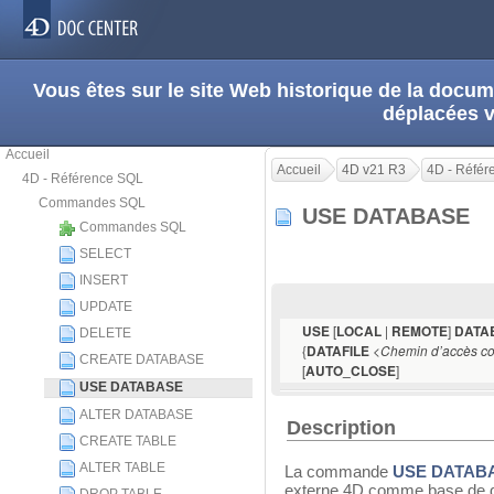
Vous êtes sur le site Web historique de la doc
déplacées 
Accueil
Accueil
4D v21 R3
4D - Réfé
4D - Référence SQL
Commandes SQL
USE DATABASE
Commandes SQL
SELECT
INSERT
UPDATE
[
|
]
USE
LOCAL
REMOTE
DATA
DELETE
{
<
DATAFILE
Chemin d’accès c
CREATE DATABASE
[
]
AUTO_CLOSE
USE DATABASE
ALTER DATABASE
Description
CREATE TABLE
ALTER TABLE
La commande
USE DATAB
externe 4D comme base de do