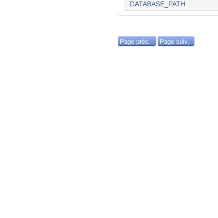
DATABASE_PATH
Page préc.
Page suiv.