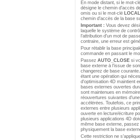
En mode distant, si le mot-c
désigne le chemin d’accès de 
omis ou si le mot-clé
LOCA
chemin d’accès de la base su
Important :
Vous devez désig
laquelle le système de contrô
l’attribution d’un mot de pas
contraire, une erreur est gén
Pour rétablir la base princip
commande en passant le mo
Passez
AUTO_CLOSE
si v
base externe à l’issue de son 
changerez de base courante. 
étant une opération qui néce
d’optimisation 4D maintient 
bases externes ouvertes duran
sont maintenues en mémoire t
réouvertures suivantes d’un
accélérées. Toutefois, ce pr
externes entre plusieurs appl
ouverte en lecture/écriture pou
plusieurs applications 4D doi
même base externe, passez 
physiquement la base externe
Cette restriction ne s’appli