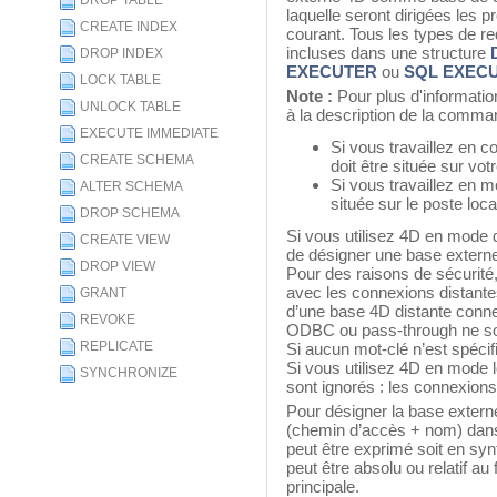
DROP TABLE
laquelle seront dirigées les
CREATE INDEX
courant. Tous les types de r
incluses dans une structure
DROP INDEX
EXECUTER
ou
SQL EXECU
LOCK TABLE
Note :
Pour plus d'informatio
UNLOCK TABLE
à la description de la comm
EXECUTE IMMEDIATE
Si vous travaillez en c
CREATE SCHEMA
doit être située sur vo
Si vous travaillez en m
ALTER SCHEMA
située sur le poste loc
DROP SCHEMA
Si vous utilisez 4D en mode d
CREATE VIEW
de désigner une base externe
DROP VIEW
Pour des raisons de sécurit
avec les connexions distantes
GRANT
d’une base 4D distante conn
REVOKE
ODBC ou pass-through ne so
REPLICATE
Si aucun mot-clé n’est spécifi
Si vous utilisez 4D en mode 
SYNCHRONIZE
sont ignorés : les connexions
Pour désigner la base extern
(chemin d’accès + nom) dan
peut être exprimé soit en sy
peut être absolu ou relatif au
principale.