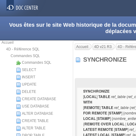
Vous êtes sur le site Web historique de la doc
déplacées 
Accueil
Accueil
4D v21 R3
4D - Réfé
4D - Référence SQL
Commandes SQL
SYNCHRONIZE
Commandes SQL
SELECT
INSERT
UPDATE
SYNCHRONIZE
DELETE
[
]
(
LOCAL
TABLE
ref_table
ref_
CREATE DATABASE
WITH
USE DATABASE
[
]
(
REMOTE
TABLE
ref_table
re
[
] {
FOR REMOTE
STAMP
nombr
ALTER DATABASE
[
] {
LOCAL
STAMP
nombre_entie
CREATE TABLE
{
|
REMOTE OVER LOCAL
LOC
ALTER TABLE
[
]
LATEST REMOTE
STAMP
ref
[
]
LATEST LOCAL
STAMP
ref_l
DROP TABLE