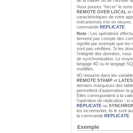
de la valider ou de l’annuler
Vous pouvez "forcer" le sens 
REMOTE OVER LOCAL
et
caractéristiques de votre appl
mécanismes mis en oeuvre, re
commande
REPLICATE
.
Note :
Les opérations effec
tiennent pas compte des cont
signifie par exemple que les r
sont pas vérifiées. Si les d
l’intégrité des données, vous d
de synchronisation. Le moyen 
langage 4D ou le langage SQL
modifiés.
4D retourne dans les variabl
REMOTE STAMP
et
LATES
derniers marqueurs des tables
permettent d'automatiser la g
Elles correspondent à la vale
l’opération de réplication : si
REPLICATE
ou
SYNCHRON
les incrémenter, ils le sont 
la commande
REPLICATE
.
Exemple