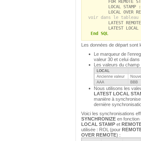
FOR REMOTE STAMP
LOCAL STAMP :vL
LOCAL OVER RE
voir dans le tableau 
LATEST REMOTE STA
LATEST LOCAL STAM
End SQL
Les données de départ sont l
Le marqueur de l’enre
valeur 30 et celui da
Les valeurs du champ M
LOCAL
Ancienne valeur
Nouve
AAA
BBB
Nous utilisons les val
LATEST LOCAL ST
manière à synchroniser
dernière synchronisati
Voici les synchronisations e
SYNCHRONIZE
en fonction
LOCAL STAMP
et
REMOTE
utilisée : ROL (pour
REMOTE
OVER REMOTE
) :