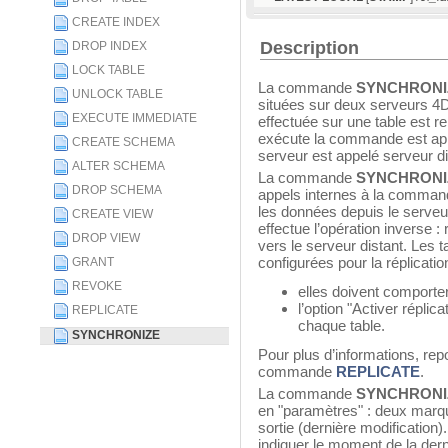
CREATE INDEX
Description
DROP INDEX
LOCK TABLE
La commande
SYNCHRONI
UNLOCK TABLE
situées sur deux serveurs 4D
EXECUTE IMMEDIATE
effectuée sur une table est r
exécute la commande est app
CREATE SCHEMA
serveur est appelé serveur 
ALTER SCHEMA
La commande
SYNCHRONI
DROP SCHEMA
appels internes à la comma
les données depuis le serveur
CREATE VIEW
effectue l’opération inverse :
DROP VIEW
vers le serveur distant. Les 
configurées pour la réplication
GRANT
REVOKE
elles doivent comporter
l’option "Activer réplic
REPLICATE
chaque table.
SYNCHRONIZE
Pour plus d’informations, rep
commande
REPLICATE
.
La commande
SYNCHRONI
en "paramètres" : deux marq
sortie (dernière modification)
indiquer le moment de la der