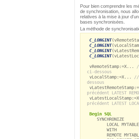
Pour bien comprendre les mé
de synchronisation, nous allo
relatives à la mise à jour d'
bases synchronisées.
La méthode de synchronisatio
C_LONGINT
(vRemoteSta
C_LONGINT
(vLocalStam
C_LONGINT
(vLatestRem
C_LONGINT
(vLatestLoc
vRemoteStamp:=X...
/
ci-dessous
vLocalStamp:=X...
//
dessous
vLatestRemoteStamp:
précédent LATEST REMO
vLatestLocalStamp:=
précédent LATEST LOCA
Begin SQL
SYNCHRONIZE
LOCAL MYTABLE (
WITH
REMOTE MYTABLE 