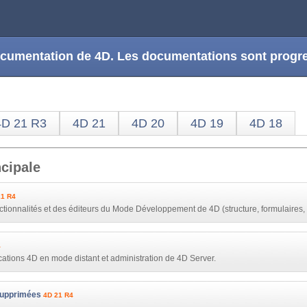
 documentation de 4D. Les documentations sont prog
4D 21 R3
4D 21
4D 20
4D 19
4D 18
cipale
21 R4
onctionnalités et des éditeurs du Mode Développement de 4D (structure, formulaires, 
4
cations 4D en mode distant et administration de 4D Server.
supprimées
4D 21 R4