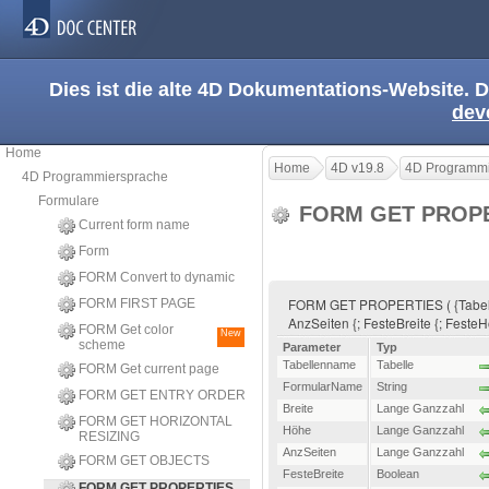
Dies ist die alte 4D Dokumentations-Website. D
dev
Home
Home
4D v19.8
4D Programmi
4D Programmiersprache
Formulare
FORM GET PROP
Current form name
Form
FORM Convert to dynamic
FORM GET PROPERTIES ( {Tabelle
FORM FIRST PAGE
AnzSeiten {; FesteBreite {; FesteHö
FORM Get color
New
scheme
Parameter
Typ
Tabellenname
Tabelle
FORM Get current page
FormularName
String
FORM GET ENTRY ORDER
Breite
Lange Ganzzahl
FORM GET HORIZONTAL
Höhe
Lange Ganzzahl
RESIZING
AnzSeiten
Lange Ganzzahl
FORM GET OBJECTS
FesteBreite
Boolean
FORM GET PROPERTIES