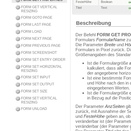
FesteHöhe
Boolean
FORM GET VERTICAL
Titel
Text
RESIZING
FORM GOTO PAGE
Beschreibung
FORM LAST PAGE
FORM LOAD
Der Befehl
FORM GET PRO
FORM NEXT PAGE
Formulars
FormularName
zu
Die Parameter
Breite
und
Hö
FORM PREVIOUS PAGE
Formulars in Pixel zurück. D
FORM SCREENSHOT
Größenangaben des Standardf
FORM SET ENTRY ORDER
Ist die Formulargröße
FORM SET HORIZONTAL
kalkuliert, dass alle F
RESIZING
der angegebene horizon
FORM SET INPUT
Ist eine bestimmte Fo
und Höhe nach den in 
FORM SET OUTPUT
eingegebenen Werten.
FORM SET SIZE
Ist die Formulargröße
in Bezug auf die Posit
FORM SET VERTICAL
RESIZING
Der Parameter
AnzSeiten
gib
FORM UNLOAD
zurück, mit Ausnahme der Se
und
FesteHöhe
geben an, ob 
veränderbar ist (der Paramet
veränderbar (der Parameter 