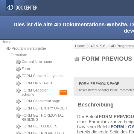
Dies ist die alte 4D Dokumentations-Website. D
dev
Home
Home
4D v19.8
4D Programmi
4D Programmiersprache
Formulare
FORM PREVIOUS
Current form name
Form
FORM Convert to dynamic
FORM PREVIOUS PAGE
FORM FIRST PAGE
FORM Get color
Dieser Befehl benötigt keine Parameter
New
scheme
FORM Get current page
Beschreibung
FORM GET ENTRY ORDER
FORM GET HORIZONTAL
Der Befehl
FORM PREVIOU
RESIZING
eines Formulars zur vorherig
FORM GET OBJECTS
bzw. vom Befehl
FORM LO
bereits die erste Seite des F
FORM GET PROPERTIES