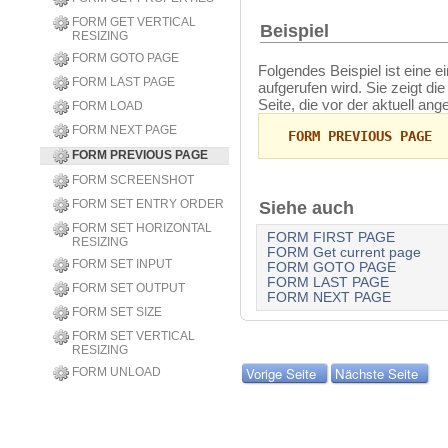
FORM GET VERTICAL
Beispiel
RESIZING
FORM GOTO PAGE
Folgendes Beispiel ist eine e
FORM LAST PAGE
aufgerufen wird. Sie zeigt die
Seite, die vor der aktuell ange
FORM LOAD
FORM NEXT PAGE
FORM PREVIOUS PAGE
FORM PREVIOUS PAGE
FORM SCREENSHOT
FORM SET ENTRY ORDER
Siehe auch
FORM SET HORIZONTAL
FORM FIRST PAGE
RESIZING
FORM Get current page
FORM SET INPUT
FORM GOTO PAGE
FORM LAST PAGE
FORM SET OUTPUT
FORM NEXT PAGE
FORM SET SIZE
FORM SET VERTICAL
RESIZING
Vorige Seite
Nächste Seite
FORM UNLOAD