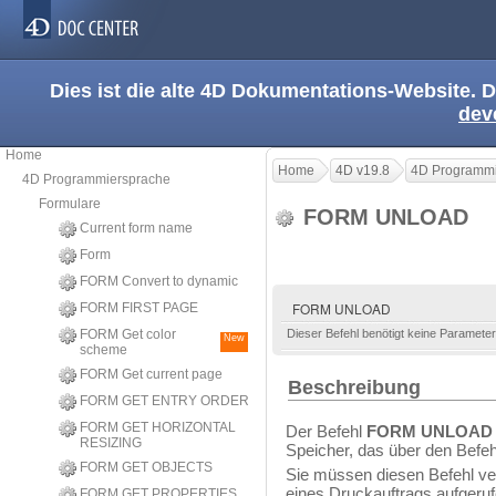
Dies ist die alte 4D Dokumentations-Website. D
dev
Home
Home
4D v19.8
4D Programmi
4D Programmiersprache
Formulare
FORM UNLOAD
Current form name
Form
FORM Convert to dynamic
FORM UNLOAD
FORM FIRST PAGE
FORM Get color
Dieser Befehl benötigt keine Parameter
New
scheme
FORM Get current page
Beschreibung
FORM GET ENTRY ORDER
FORM GET HORIZONTAL
Der Befehl
FORM UNLOAD
RESIZING
Speicher, das über den Befe
FORM GET OBJECTS
Sie müssen diesen Befehl 
eines Druckauftrags aufgeruf
FORM GET PROPERTIES