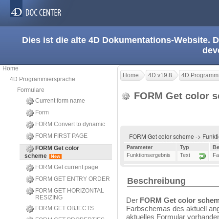
Dies ist die alte 4D Dokumentations-Website. D
dev
Home
Home
4D v19.8
4D Programmi
4D Programmiersprache
Formulare
FORM Get color 
Current form name
Form
FORM Convert to dynamic
FORM Get color scheme -> Funkt
FORM FIRST PAGE
Parameter
Typ
Be
FORM Get color
Funktionsergebnis
Text
Fa
scheme
New
FORM Get current page
FORM GET ENTRY ORDER
Beschreibung
FORM GET HORIZONTAL
RESIZING
Der
FORM Get color sche
Farbschemas des aktuell an
FORM GET OBJECTS
aktuelles Formular vorhanden 