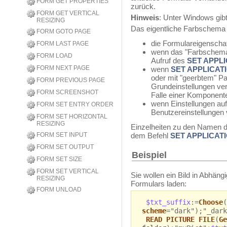
FORM GET PROPERTIES
zurück.
FORM GET VERTICAL
Hinweis
: Unter Windows gibt
RESIZING
Das eigentliche Farbschema e
FORM GOTO PAGE
die Formulareigenscha
FORM LAST PAGE
wenn das "Farbschema" a
FORM LOAD
Aufruf des
SET APPL
FORM NEXT PAGE
wenn
SET APPLICA
oder mit "geerbtem" Pa
FORM PREVIOUS PAGE
Grundeinstellungen ve
FORM SCREENSHOT
Falle einer Komponente
wenn Einstellungen auf 
FORM SET ENTRY ORDER
Benutzereinstellungen
FORM SET HORIZONTAL
RESIZING
Einzelheiten zu den Namen d
FORM SET INPUT
dem Befehl
SET APPLICAT
FORM SET OUTPUT
Beispiel
FORM SET SIZE
FORM SET VERTICAL
Sie wollen ein Bild in Abhän
RESIZING
Formulars laden:
FORM UNLOAD
$txt_suffix
:=
Choose
(
scheme
="dark");"_dark
READ PICTURE FILE
(
Ge