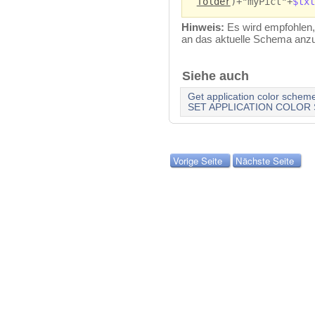
folder
)+"myPict"+
$txt
Hinweis:
Es wird empfohlen,
an das aktuelle Schema an
Siehe auch
Get application color schem
SET APPLICATION COLOR
Vorige Seite
Nächste Seite