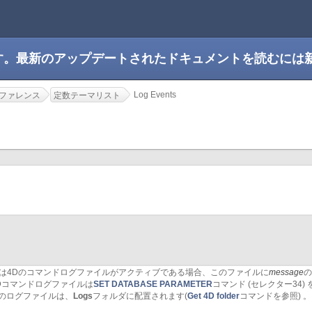
です。最新のアップデートされたドキュメントを読むには
Log Events
ファレンス
定数テーマリスト
は4Dのコマンドログファイルがアクティブである場合、このファイルに
message
の
Dコマンドログファイルは
SET DATABASE PARAMETER
コマンド (セレクター34
Dのログファイルは、
Logs
フォルダに配置されます(
Get 4D folder
コマンドを参照) 。