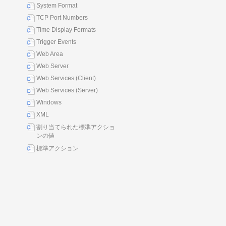
System Format
TCP Port Numbers
Time Display Formats
Trigger Events
Web Area
Web Server
Web Services (Client)
Web Services (Server)
Windows
XML
割り当てられた標準アクショ
ンの値
標準アクション