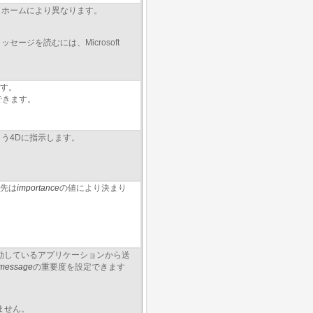
トホームにより異なります。
ージを読むには、Microsoft
ます。
できます。
う4Dに指示します。
先は
importance
の値により決まり
グは起動しているアプリケーションから送
message
の重要度を設定できます
りません。