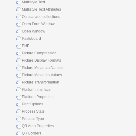
Multistyle Text
Multistyle Text Attributes
Objects and collections
Open Form Window
Open Window
Pasteboard
PHP
Picture Compression
Picture Display Formats
Picture Metadata Names
Picture Metadata Values
Picture Transformation
Platform Interface
Platform Properties
Print Options
Process State
Process Type
QR Area Properties
QR Borders