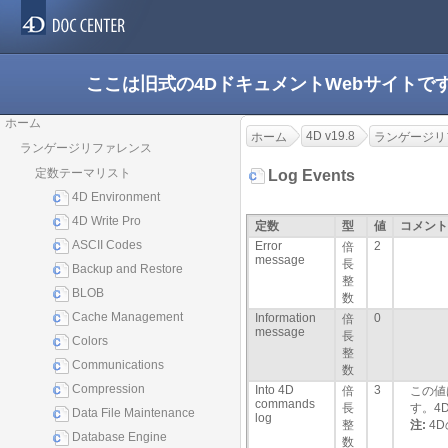
ここは旧式の4DドキュメントWebサイト
ホーム
4D v19.8
ホーム
ランゲージリ
ランゲージリファレンス
定数テーマリスト
Log Events
4D Environment
4D Write Pro
定数
型
値
コメント
ASCII Codes
Error
2
倍
message
長
Backup and Restore
整
BLOB
数
Cache Management
Information
0
倍
message
長
Colors
整
Communications
数
Compression
Into 4D
3
倍
この値
commands
長
す。4
Data File Maintenance
log
整
注:
4
Database Engine
数