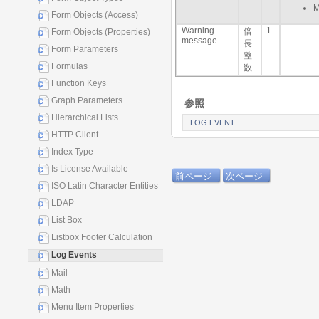
Form Objects (Access)
Warning
1
倍
Form Objects (Properties)
message
長
Form Parameters
整
Formulas
数
Function Keys
Graph Parameters
参照
Hierarchical Lists
LOG EVENT
HTTP Client
Index Type
Is License Available
前ページ
次ページ
ISO Latin Character Entities
LDAP
List Box
Listbox Footer Calculation
Log Events
Mail
Math
Menu Item Properties