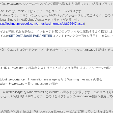
4Dに
message
をシステムデバッギング環境へ送るよう指示します。結果はプラッ
Mac OSでは、コマンドはメッセージをコンソールへ送ります。
Windowsでは、コマンドはメッセージをデバッグメッセージとして送ります。このメッセ
Visual StudioまたはDebugViewユーティリティが必要です。
http://technet.microsoft.com/en-us/sysinternals/bb896647.aspx
)
イルが有効である場合に、メッセージを4Dのログファイルに記録するよう指示し
イルは
SET DATABASE PARAMETER
コマンド (セレクター79) を使用して有効に
4Dリクエストログがアクティブである場合、このファイルに
message
を記録するよ
 4D に
message
を標準出力ストリームへ送るよう指示します。メッセージの送り
tdout
:
importance
=
Information message
または
Warning message
の場合
tderr
:
importance
=
Error message
の場合
、4Dに
message
をWindowsの"Log events" へ送るよう指示します。このロ
ッセージを受け取り保存します。この場合オプションの
importance
引数を使用して
この特性を利用するには、Windows Log Eventsサービスが起動していなければな