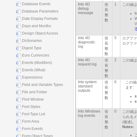
Database Events
Into 4D
1
倍
この値は
debug
長
Database Parameters
message
整
Date Display Formats
数
Days and Months
(
Design Object Access
Into 4D
5
倍
ログファ
Dictionaries
diagnostic
長
ログファ
log
Digest Type
整
数
Euro Currencies
Into 4D
2
倍
この値は
Events (Modifiers)
request log
長
Events (What)
整
数
Expressions
Into system
6
倍
この値は
Field and Variable Types
standard
長
ます:
outputs
File and Folder
整
s
数
Find Window
s
Font Styles
Into Windows
0
倍
この値は
Font Type List
log events
長
られるメ
Form Area
整
(後述)。
Notes:
数
Form Events
Form Object Types