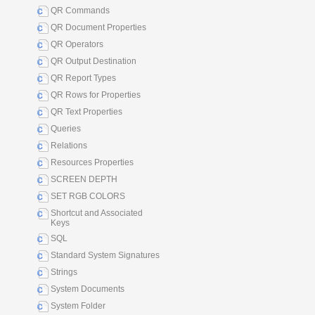
QR Commands
QR Document Properties
QR Operators
QR Output Destination
QR Report Types
QR Rows for Properties
QR Text Properties
Queries
Relations
Resources Properties
SCREEN DEPTH
SET RGB COLORS
Shortcut and Associated
Keys
SQL
Standard System Signatures
Strings
System Documents
System Folder