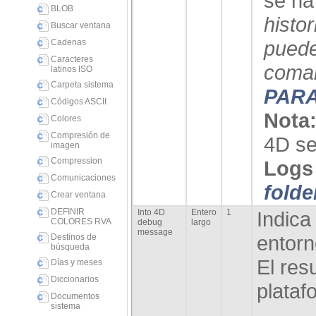
se ha
BLOB
histo
Buscar ventana
puede
Cadenas
Caracteres
coma
latinos ISO
Carpeta sistema
PAR
Códigos ASCII
Nota
Colores
Compresión de
4D se
imagen
Compression
Log
Comunicaciones
folde
Crear ventana
DEFINIR
Into 4D
Entero
1
Indica
COLORES RVA
debug
largo
message
entorn
Destinos de
búsqueda
El res
Días y meses
Diccionarios
plataf
Documentos
sistema