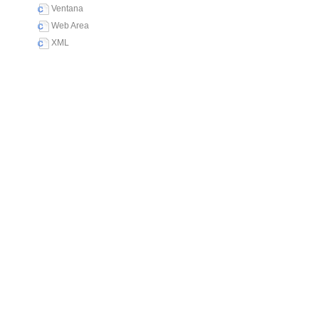
Ventana
Web Area
XML