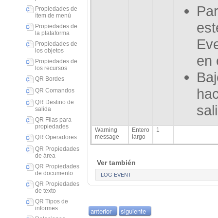
Par
Propiedades de
ítem de menú
est
Propiedades de
la plataforma
Eve
Propiedades de
los objetos
en 
Propiedades de
los recursos
Baj
QR Bordes
hac
QR Comandos
QR Destino de
sal
salida
QR Filas para
propiedades
Warning
Entero
1
message
largo
QR Operadores
QR Propiedades
de área
Ver también
QR Propiedades
de documento
LOG EVENT
QR Propiedades
de texto
QR Tipos de
informes
anterior
siguiente