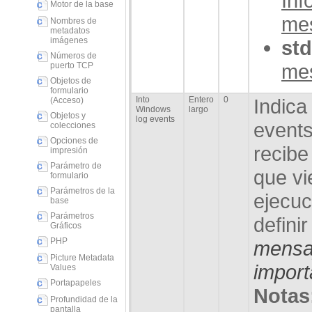
Inf
Motor de la base
me
Nombres de
metadatos
imágenes
std
Números de
me
puerto TCP
Objetos de
formulario
Into
Entero
0
Indica
(Acceso)
Windows
largo
Objetos y
log events
events
colecciones
Opciones de
recibe
impresión
Parámetro de
que vi
formulario
Parámetros de la
ejecuc
base
Parámetros
definir
Gráficos
PHP
mensa
Picture Metadata
import
Values
Portapapeles
Notas
Profundidad de la
pantalla