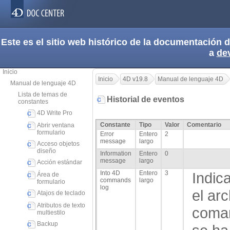
Este es el sitio web histórico de la documentación
a
de
Inicio
Inicio
4D v19.8
Manual de lenguaje 4D
Manual de lenguaje 4D
Lista de temas de
Historial de eventos
constantes
4D Write Pro
Constante
Tipo
Valor
Comentario
Abrir ventana
formulario
Error
Entero
2
message
largo
Acceso objetos
diseño
Information
Entero
0
message
largo
Acción estándar
Into 4D
Entero
3
Indic
Área de
commands
largo
formulario
log
el arc
Atajos de teclado
Atributos de texto
coman
multiestilo
Backup