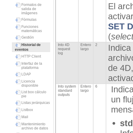
El arc
Formatos de
salida de
imágenes
activa
Fórmulas
SET 
Funciones
matemáticas
(
selec
Gestión
Historial de
Into 4D
Entero
2
Indica
request
largo
eventos
log
archiv
HTTP Client
Interfaz de la
de 4D,
plataforma
LDAP
activa
Licencia
disponible
Into system
Entero
6
Indic
standard
largo
List box cálculo
outputs
pie
un flu
Listas jerárquicas
mensa
Listbox
Mail
st
Mantenimiento
archivo de datos