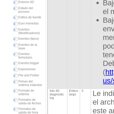
Baj
Entorno 4D
Estado del
el 
proceso
Estilos de fuente
Baj
Euro monedas
env
Eventos
(Modificadores)
men
Eventos (tipos)
pod
Eventos de la
base
ten
Eventos
formulario
De
Eventos trigger
Expresiones
(
ht
File and Folder
us/
Firmas del
sistema estándar
Formato de
Into 4D
Entero
5
Le ind
sistema
diagnostic
largo
log
el arc
Formatos de
salida de fechas
este a
Formatos de
salida de hora