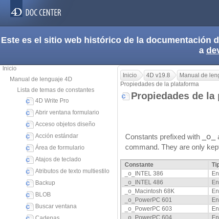
Este es el sitio web histórico de la documentación
a
de
Inicio
Inicio
4D v19.8
Manual de len
Manual de lenguaje 4D
Propiedades de la plataforma
Lista de temas de constantes
Propiedades de la
4D Write Pro
Abrir ventana formulario
Acceso objetos diseño
Acción estándar
Constants prefixed with
_o_
a
command. They are only kept f
Área de formulario
Atajos de teclado
Constante
Ti
Atributos de texto multiestilo
_o_INTEL 386
En
_o_INTEL 486
En
Backup
_o_Macintosh 68K
En
BLOB
_o_PowerPC 601
En
Buscar ventana
_o_PowerPC 603
En
_o_PowerPC 604
En
Cadenas