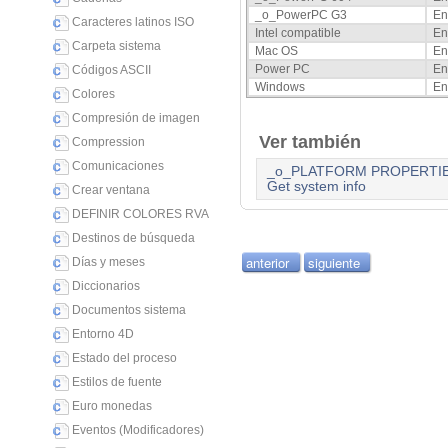
_o_PowerPC G3
En
Caracteres latinos ISO
Intel compatible
En
Carpeta sistema
Mac OS
En
Power PC
En
Códigos ASCII
Windows
En
Colores
Compresión de imagen
Ver también
Compression
Comunicaciones
_o_PLATFORM PROPERTI
Get system info
Crear ventana
DEFINIR COLORES RVA
Destinos de búsqueda
anterior
siguiente
Días y meses
Diccionarios
Documentos sistema
Entorno 4D
Estado del proceso
Estilos de fuente
Euro monedas
Eventos (Modificadores)