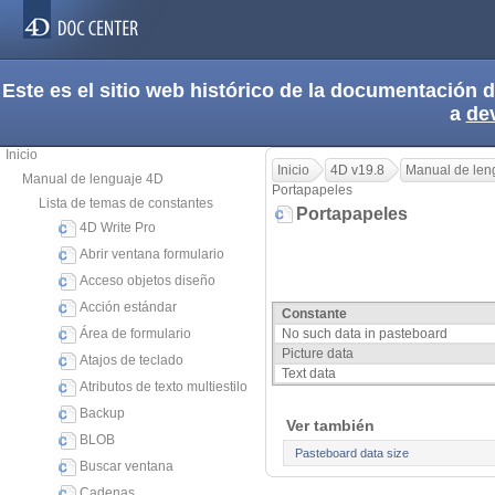
Este es el sitio web histórico de la documentación
a
de
Inicio
Inicio
4D v19.8
Manual de len
Manual de lenguaje 4D
Portapapeles
Lista de temas de constantes
Portapapeles
4D Write Pro
Abrir ventana formulario
Acceso objetos diseño
Acción estándar
Constante
Área de formulario
No such data in pasteboard
Picture data
Atajos de teclado
Text data
Atributos de texto multiestilo
Backup
Ver también
BLOB
Pasteboard data size
Buscar ventana
Cadenas