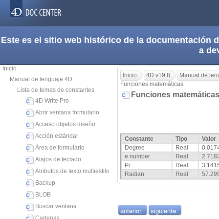
Este es el sitio web histórico de la documentación
a
de
Inicio
Inicio
4D v19.8
Manual de len
Manual de lenguaje 4D
Funciones matemáticas
Lista de temas de constantes
Funciones matemática
4D Write Pro
Abrir ventana formulario
Acceso objetos diseño
Acción estándar
Constante
Tipo
Valor
Área de formulario
Degree
Real
0.017
e number
Real
2.718
Atajos de teclado
Pi
Real
3.141
Atributos de texto multiestilo
Radian
Real
57.29
Backup
BLOB
Buscar ventana
anterior
siguiente
Cadenas