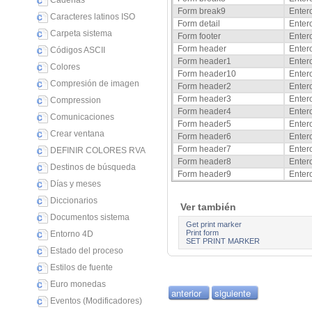
Cadenas
Form break9
Enter
Caracteres latinos ISO
Form detail
Enter
Carpeta sistema
Form footer
Enter
Form header
Enter
Códigos ASCII
Form header1
Enter
Colores
Form header10
Enter
Compresión de imagen
Form header2
Enter
Form header3
Enter
Compression
Form header4
Enter
Comunicaciones
Form header5
Enter
Crear ventana
Form header6
Enter
Form header7
Enter
DEFINIR COLORES RVA
Form header8
Enter
Destinos de búsqueda
Form header9
Enter
Días y meses
Diccionarios
Ver también
Documentos sistema
Get print marker
Print form
Entorno 4D
SET PRINT MARKER
Estado del proceso
Estilos de fuente
Euro monedas
anterior
siguiente
Eventos (Modificadores)