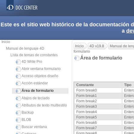
Este es el sitio web histórico de la documentación
a
de
Inicio
Inicio
4D v19.8
Manual de len
Manual de lenguaje 4D
formulario
Lista de temas de constantes
Área de formulario
4D Write Pro
Abrir ventana formulario
Acceso objetos diseño
Acción estándar
Constante
Tipo
Form break0
Enter
Área de formulario
Form break1
Enter
Atajos de teclado
Form break2
Enter
Atributos de texto multiestilo
Form break3
Enter
Form break4
Enter
Backup
Form break5
Enter
BLOB
Form break6
Enter
Buscar ventana
Form break7
Enter
Form break8
Enter