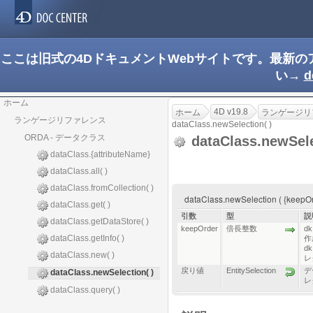
ここは旧式の4DドキュメントWebサイトです。最新
い→
d
ホーム
4D v19.8
ホーム
ランゲージリ
ランゲージリファレンス
dataClass.newSelection( )
ORDA - データクラス
dataClass.newSele
dataClass.{attributeName}
dataClass.all( )
dataClass.fromCollection( )
dataClass.newSelection ( {keep
dataClass.get( )
引数
型
説
dataClass.getDataStore( )
keepOrder
倍長整数
d
dataClass.getInfo( )
作
d
dataClass.new( )
レ
戻り値
EntitySelection
デ
dataClass.newSelection( )
レ
dataClass.query( )