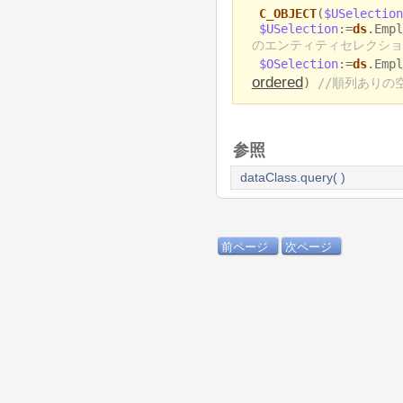
C_OBJECT
(
$USelection
$USelection
:=
ds
.Empl
のエンティティセレクショ
$OSelection
:=
ds
.Empl
ordered
)
//順列ありの
参照
dataClass.query( )
前ページ
次ページ