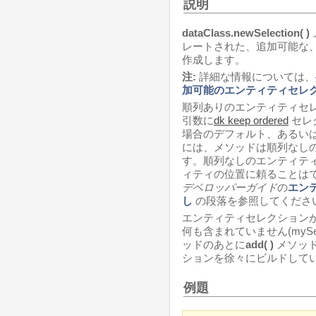
説明
dataClass.newSelection( )
レートされた、追加可能な
作成します。
注:
詳細な情報については、
加可能のエンティティセレ
順列ありのエンティティセ
引数に
dk keep ordered
セレ
場合のデフォルト、あるい
には、メソッドは順列なし
す。順列なしのエンティテ
ィティの位置に頼ることは
デベロッパーガイド
の
エン
し
の段落を参照してくださ
エンティティセレクション
何も含まれていません(mySele
ッドのあとに
add( )
メソッ
ションを徐々にビルドして
例題